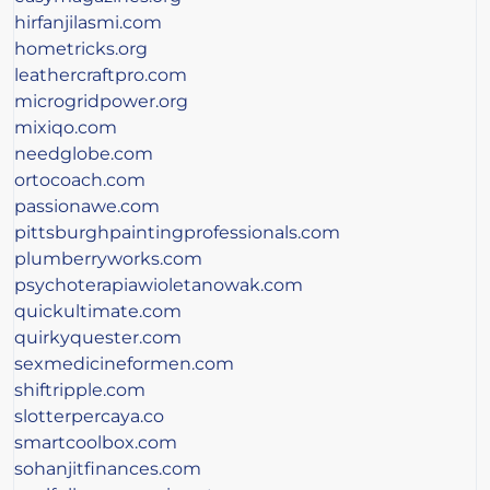
hirfanjilasmi.com
hometricks.org
leathercraftpro.com
microgridpower.org
mixiqo.com
needglobe.com
ortocoach.com
passionawe.com
pittsburghpaintingprofessionals.com
plumberryworks.com
psychoterapiawioletanowak.com
quickultimate.com
quirkyquester.com
sexmedicineformen.com
shiftripple.com
slotterpercaya.co
smartcoolbox.com
sohanjitfinances.com