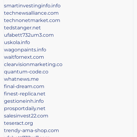
smartinvestinginfo.info
technewsalliance.com
technonetmarket.com
tedstanger.net
ufabett732um3.com
uskola.info
wagonpaints.info
waitfornext.com
clearvisionmarketing.co
quantum-code.co
whatnews.me
final-dream.com
finest-replica.net
gestioneinh.info
prosportdaily.net
salesinvest22.com
teseract.org
trendy-ama-shop.com