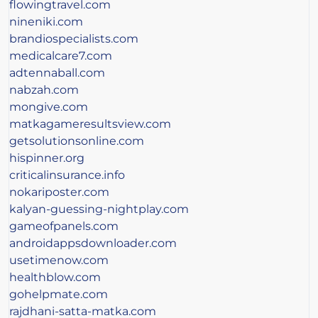
flowingtravel.com
nineniki.com
brandiospecialists.com
medicalcare7.com
adtennaball.com
nabzah.com
mongive.com
matkagameresultsview.com
getsolutionsonline.com
hispinner.org
criticalinsurance.info
nokariposter.com
kalyan-guessing-nightplay.com
gameofpanels.com
androidappsdownloader.com
usetimenow.com
healthblow.com
gohelpmate.com
rajdhani-satta-matka.com