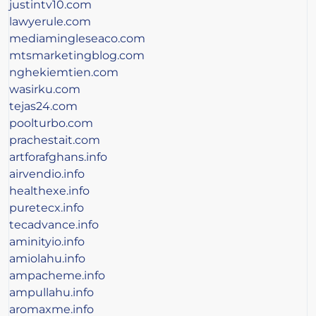
justintv10.com
lawyerule.com
mediamingleseaco.com
mtsmarketingblog.com
nghekiemtien.com
wasirku.com
tejas24.com
poolturbo.com
prachestait.com
artforafghans.info
airvendio.info
healthexe.info
puretecx.info
tecadvance.info
aminityio.info
amiolahu.info
ampacheme.info
ampullahu.info
aromaxme.info