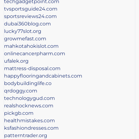
techgadgetpoint.com
tvsportsguide24.com
sportsreviews24.com
dubai360blog.com
lucky77slot.org
growmefast.com
mahkotahokislot.com
onlinecancerpharm.com
ufalek.org
mattress-disposal.com
happyflooringandcabinets.com
bodybuildinglife.co
qrdoggy.com
technologygud.com
realshocknews.com
pickgb.com
healthmistakes.com
ksfashiondresses.com
patterntrader.org