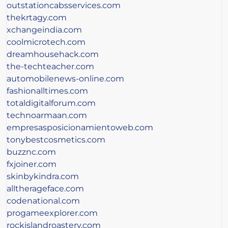
outstationcabsservices.com
thekrtagy.com
xchangeindia.com
coolmicrotech.com
dreamhousehack.com
the-techteacher.com
automobilenews-online.com
fashionalltimes.com
totaldigitalforum.com
technoarmaan.com
empresasposicionamientoweb.com
tonybestcosmetics.com
buzznc.com
fxjoiner.com
skinbykindra.com
alltherageface.com
codenational.com
progameexplorer.com
rockislandroastery.com