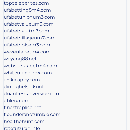
topceleberites.com
ufabetting8m4.com
ufabetunionum3.com
ufabetvalueum3.com
ufabetvaultm7.com
ufabetvillageum7.com
ufabetvoicem3.com
waveufabetm4.com
wayang88.net
websiteufabetm4.com
whiteufabetm4.com
anikalappy.com
dininghelsinki.info
duanfrescariverside.info
etilerx.com
finestreplica.net
flounderandfumble.com
healthohunt.com
retefuturah.info