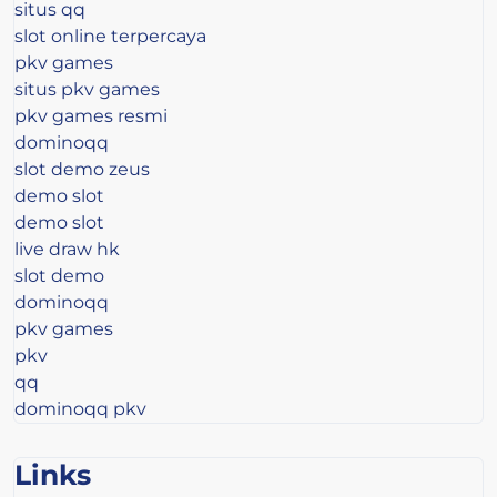
situs qq
slot online terpercaya
pkv games
situs pkv games
pkv games resmi
dominoqq
slot demo zeus
demo slot
demo slot
live draw hk
slot demo
dominoqq
pkv games
pkv
qq
dominoqq pkv
Links