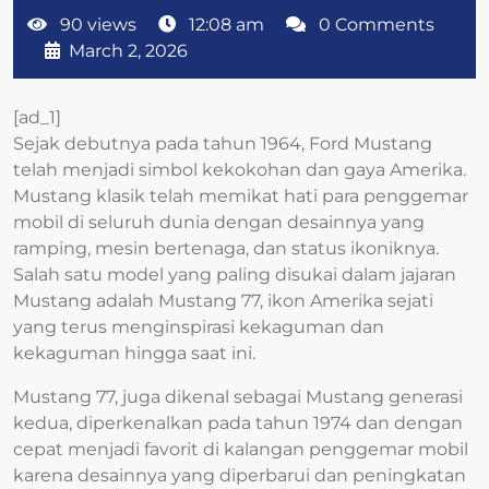
90 views
12:08 am
0 Comments
March 2, 2026
[ad_1]
Sejak debutnya pada tahun 1964, Ford Mustang
telah menjadi simbol kekokohan dan gaya Amerika.
Mustang klasik telah memikat hati para penggemar
mobil di seluruh dunia dengan desainnya yang
ramping, mesin bertenaga, dan status ikoniknya.
Salah satu model yang paling disukai dalam jajaran
Mustang adalah Mustang 77, ikon Amerika sejati
yang terus menginspirasi kekaguman dan
kekaguman hingga saat ini.
Mustang 77, juga dikenal sebagai Mustang generasi
kedua, diperkenalkan pada tahun 1974 dan dengan
cepat menjadi favorit di kalangan penggemar mobil
karena desainnya yang diperbarui dan peningkatan