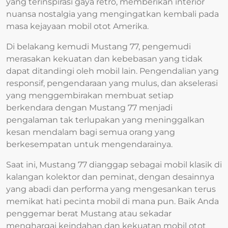
yang terinspirasi gaya retro, memberikan interior
nuansa nostalgia yang mengingatkan kembali pada
masa kejayaan mobil otot Amerika.
Di belakang kemudi Mustang 77, pengemudi
merasakan kekuatan dan kebebasan yang tidak
dapat ditandingi oleh mobil lain. Pengendalian yang
responsif, pengendaraan yang mulus, dan akselerasi
yang menggembirakan membuat setiap
berkendara dengan Mustang 77 menjadi
pengalaman tak terlupakan yang meninggalkan
kesan mendalam bagi semua orang yang
berkesempatan untuk mengendarainya.
Saat ini, Mustang 77 dianggap sebagai mobil klasik di
kalangan kolektor dan peminat, dengan desainnya
yang abadi dan performa yang mengesankan terus
memikat hati pecinta mobil di mana pun. Baik Anda
penggemar berat Mustang atau sekadar
menghargai keindahan dan kekuatan mobil otot