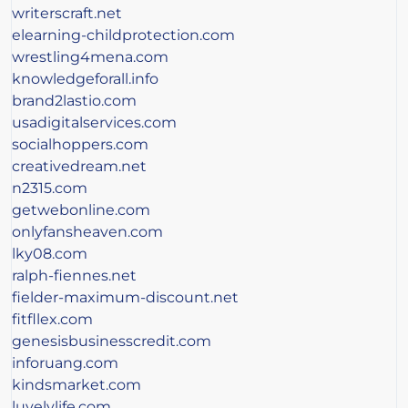
writerscraft.net
elearning-childprotection.com
wrestling4mena.com
knowledgeforall.info
brand2lastio.com
usadigitalservices.com
socialhoppers.com
creativedream.net
n2315.com
getwebonline.com
onlyfansheaven.com
lky08.com
ralph-fiennes.net
fielder-maximum-discount.net
fitfllex.com
genesisbusinesscredit.com
inforuang.com
kindsmarket.com
luvelylife.com