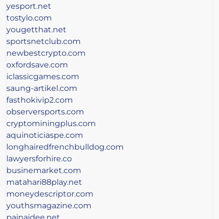
yesport.net
tostylo.com
yougetthat.net
sportsnetclub.com
newbestcrypto.com
oxfordsave.com
iclassicgames.com
saung-artikel.com
fasthokivip2.com
observersports.com
cryptominingplus.com
aquinoticiaspe.com
longhairedfrenchbulldog.com
lawyersforhire.co
businemarket.com
matahari88play.net
moneydescriptor.com
youthsmagazine.com
painaidee.net