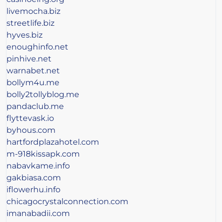
livemocha.biz
streetlife.biz
hyves.biz
enoughinfo.net
pinhive.net
warnabet.net
bollym4u.me
bolly2tollyblog.me
pandaclub.me
flyttevask.io
byhous.com
hartfordplazahotel.com
m-918kissapk.com
nabavkame.info
gakbiasa.com
iflowerhu.info
chicagocrystalconnection.com
imanabadii.com