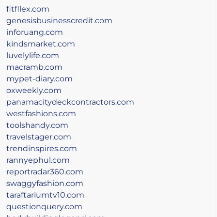
fitfllex.com
genesisbusinesscredit.com
inforuang.com
kindsmarket.com
luvelylife.com
macramb.com
mypet-diary.com
oxweekly.com
panamacitydeckcontractors.com
westfashions.com
toolshandy.com
travelstager.com
trendinspires.com
rannyephul.com
reportradar360.com
swaggyfashion.com
taraftariumtv10.com
questionquery.com