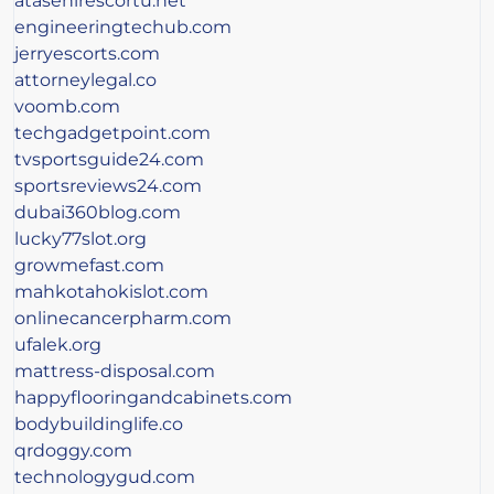
atasehirescortu.net
engineeringtechub.com
jerryescorts.com
attorneylegal.co
voomb.com
techgadgetpoint.com
tvsportsguide24.com
sportsreviews24.com
dubai360blog.com
lucky77slot.org
growmefast.com
mahkotahokislot.com
onlinecancerpharm.com
ufalek.org
mattress-disposal.com
happyflooringandcabinets.com
bodybuildinglife.co
qrdoggy.com
technologygud.com