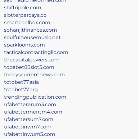
sexmedicineformen.com
shiftripple.com
slotterpercaya.co
smartcoolbox.com
sohanjitfinances.com
soulfulhousemusic.net
sparklooms.com
tacticalcontractingllc.com
thecapitalpowers.com
tobabet88slot3.com
todayscurrentnews.com
totobet77.asia
totobet77.org
trendingpublication.com
ufabettererum3.com
ufabettermentm4.com
ufabettersum7.com
ufabettinwm7.com
ufabettinwum3.com