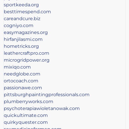
sportkeeda.org
besttimespend.com
careandcure.biz
cogniyo.com
easymagazines.org
hirfanjilasmi.com
hometricks.org
leathercraftpro.com
microgridpower.org
mixiqo.com
needglobe.com
ortocoach.com
passionawe.com
pittsburghpaintingprofessionals.com
plumberryworks.com
psychoterapiawioletanowak.com
quickultimate.com
quirkyquester.com