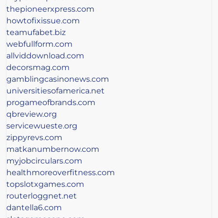
thepioneerxpress.com
howtofixissue.com
teamufabet.biz
webfullform.com
allviddownload.com
decorsmag.com
gamblingcasinonews.com
universitiesofamerica.net
progameofbrands.com
qbreview.org
servicewueste.org
zippyrevs.com
matkanumbernow.com
myjobcirculars.com
healthmoreoverfitness.com
topslotxgames.com
routerloggnet.net
dantella6.com