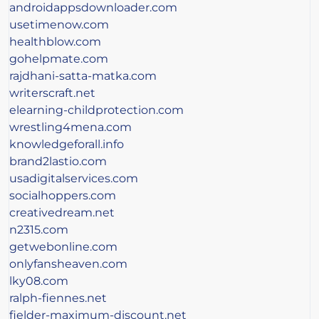
androidappsdownloader.com
usetimenow.com
healthblow.com
gohelpmate.com
rajdhani-satta-matka.com
writerscraft.net
elearning-childprotection.com
wrestling4mena.com
knowledgeforall.info
brand2lastio.com
usadigitalservices.com
socialhoppers.com
creativedream.net
n2315.com
getwebonline.com
onlyfansheaven.com
lky08.com
ralph-fiennes.net
fielder-maximum-discount.net