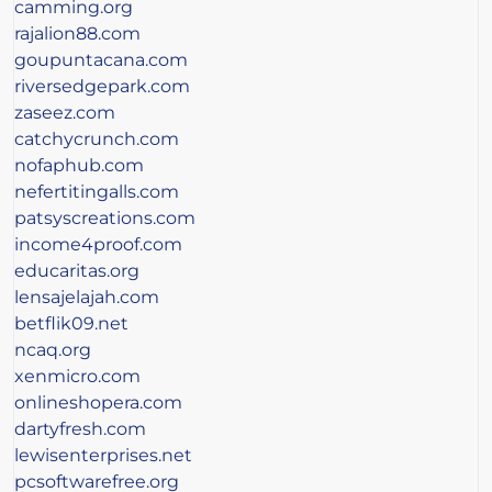
camming.org
rajalion88.com
goupuntacana.com
riversedgepark.com
zaseez.com
catchycrunch.com
nofaphub.com
nefertitingalls.com
patsyscreations.com
income4proof.com
educaritas.org
lensajelajah.com
betflik09.net
ncaq.org
xenmicro.com
onlineshopera.com
dartyfresh.com
lewisenterprises.net
pcsoftwarefree.org