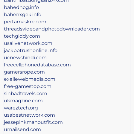
bantinbatdongsan247.com
bahednog.info
bahenxgek.info
pertamaskre.com
threadsvideoandphotodownloader.com
techgiddy.com
usalivenetwork.com
jackpotrushonline.info
ucnewshindi.com
freecellphonedatabase.com
gamersrope.com
exellewebmedia.com
free-gamestop.com
sinbadtravels.com
ukmagzine.com
wareztech.org
usabestnetwork.com
jessepinkmanoutfit.com
umailsend.com