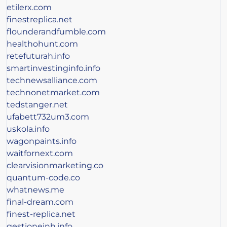
etilerx.com
finestreplica.net
flounderandfumble.com
healthohunt.com
retefuturah.info
smartinvestinginfo.info
technewsalliance.com
technonetmarket.com
tedstanger.net
ufabett732um3.com
uskola.info
wagonpaints.info
waitfornext.com
clearvisionmarketing.co
quantum-code.co
whatnews.me
final-dream.com
finest-replica.net
gestioneinh.info