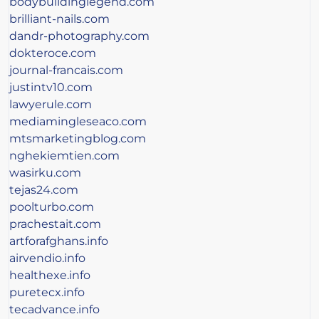
bodybuildinglegend.com
brilliant-nails.com
dandr-photography.com
dokteroce.com
journal-francais.com
justintv10.com
lawyerule.com
mediamingleseaco.com
mtsmarketingblog.com
nghekiemtien.com
wasirku.com
tejas24.com
poolturbo.com
prachestait.com
artforafghans.info
airvendio.info
healthexe.info
puretecx.info
tecadvance.info