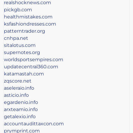
realshocknews.com
pickgb.com
healthmistakes.com
ksfashiondresses.com
patterntrader.org
cnhpa.net
sitalotus.com
supernotes.org
worldsportsempires.com
updatecentral360.com
katamastah.com
zqscore.net
aseleraio.info
asticio.info
egardenio.info
arxteamio.info
getalexio.info
accountaudittaxcon.com
prymprint.com