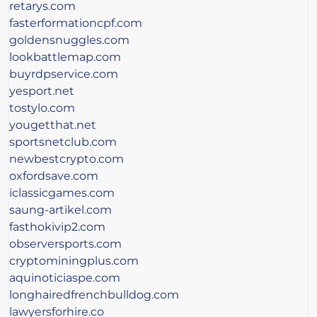
retarys.com
fasterformationcpf.com
goldensnuggles.com
lookbattlemap.com
buyrdpservice.com
yesport.net
tostylo.com
yougetthat.net
sportsnetclub.com
newbestcrypto.com
oxfordsave.com
iclassicgames.com
saung-artikel.com
fasthokivip2.com
observersports.com
cryptominingplus.com
aquinoticiaspe.com
longhairedfrenchbulldog.com
lawyersforhire.co