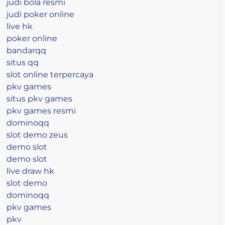
judi bola resmi
judi poker online
live hk
poker online
bandarqq
situs qq
slot online terpercaya
pkv games
situs pkv games
pkv games resmi
dominoqq
slot demo zeus
demo slot
demo slot
live draw hk
slot demo
dominoqq
pkv games
pkv