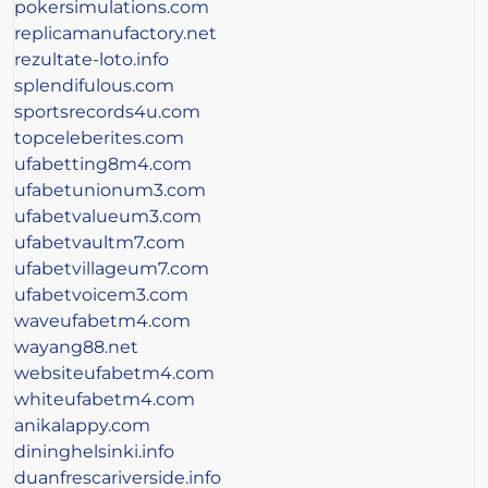
pokersimulations.com
replicamanufactory.net
rezultate-loto.info
splendifulous.com
sportsrecords4u.com
topceleberites.com
ufabetting8m4.com
ufabetunionum3.com
ufabetvalueum3.com
ufabetvaultm7.com
ufabetvillageum7.com
ufabetvoicem3.com
waveufabetm4.com
wayang88.net
websiteufabetm4.com
whiteufabetm4.com
anikalappy.com
dininghelsinki.info
duanfrescariverside.info