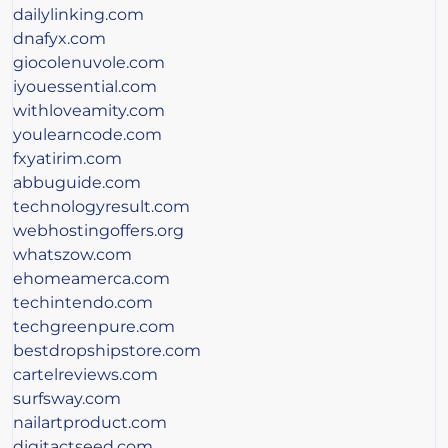
dailylinking.com
dnafyx.com
giocolenuvole.com
iyouessential.com
withloveamity.com
youlearncode.com
fxyatirim.com
abbuguide.com
technologyresult.com
webhostingoffers.org
whatszow.com
ehomeamerca.com
techintendo.com
techgreenpure.com
bestdropshipstore.com
cartelreviews.com
surfsway.com
nailartproduct.com
digitactseed.com