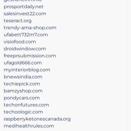
prosportdaily.net
salesinvest22.com
teseract.org
trendy-ama-shop.com
ufabett732m7.com
visiofood.com
droidwindow.com
freeprsubmission.com
ufagold666.com
myinteriorblog.com
bnewsindia.com
techiepick.com
bamzyshop.com
pondycars.com
techonfutures.com
techoologic.com
raspberryketonescanada.org
medihealthrules.com