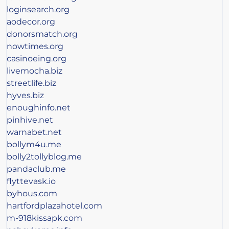
loginsearch.org
aodecor.org
donorsmatch.org
nowtimes.org
casinoeing.org
livemocha.biz
streetlife.biz
hyves.biz
enoughinfo.net
pinhive.net
warnabet.net
bollym4u.me
bolly2tollyblog.me
pandaclub.me
flyttevask.io
byhous.com
hartfordplazahotel.com
m-918kissapk.com