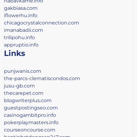
nabavkame.info
gakbiasa.com
iflowerhu.info
chicagocrystalconnection.com
imanabadii.com
trilipohu.info
appruptio.info
Links
punjwanis.com
the-parcs-clematiscondos.com
jusu-gb.com
thecarepet.com
blogwriterplus.com
guestpostingseo.com
casinogambitpro.info
pokerplaymasters.info
courseoncourse.com