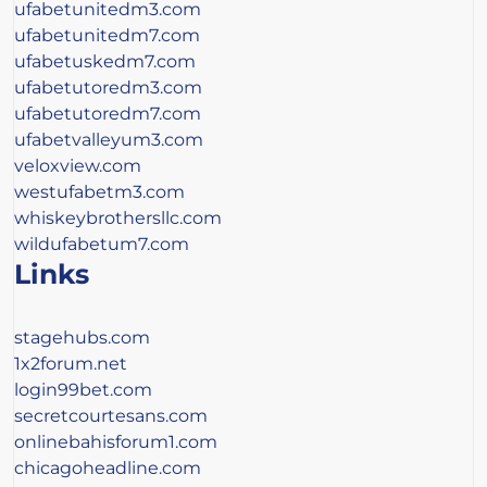
ufabetunitedm3.com
ufabetunitedm7.com
ufabetuskedm7.com
ufabetutoredm3.com
ufabetutoredm7.com
ufabetvalleyum3.com
veloxview.com
westufabetm3.com
whiskeybrothersllc.com
wildufabetum7.com
Links
stagehubs.com
1x2forum.net
login99bet.com
secretcourtesans.com
onlinebahisforum1.com
chicagoheadline.com