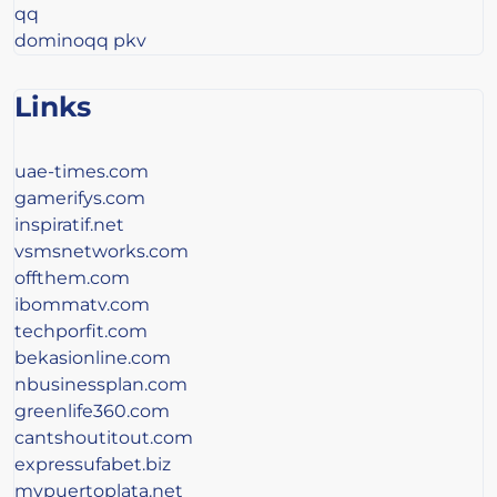
qq
dominoqq pkv
Links
uae-times.com
gamerifys.com
inspiratif.net
vsmsnetworks.com
offthem.com
ibommatv.com
techporfit.com
bekasionline.com
nbusinessplan.com
greenlife360.com
cantshoutitout.com
expressufabet.biz
mypuertoplata.net