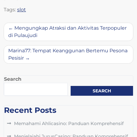
Tags:
slot
Post
Mengungkap Atraksi dan Aktivitas Terpopuler
navigation
di Pulaujudi
Marina77: Tempat Keanggunan Bertemu Pesona
Pesisir
Search
SEARCH
Recent Posts
Memahami Ahlicasino: Panduan Komprehensif
Menjelajahi JurusCasino: Panduan Komprehensif