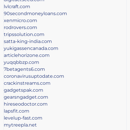
lvlcraft.com
90secondmoneyloans.com
xenmicro.com
rodrovers.com
tripssolution.com
satta-king-india.com
yukigassencanada.com
articlehorizone.com
yuqqbbzp.com
7betagents6.com
coronavirusuptodate.com
crackinstreams.com
gadgetspak.com
gearsngadget.com
hireseodoctor.com
lapsfit.com
levelup-fast.com
mytreepla.net