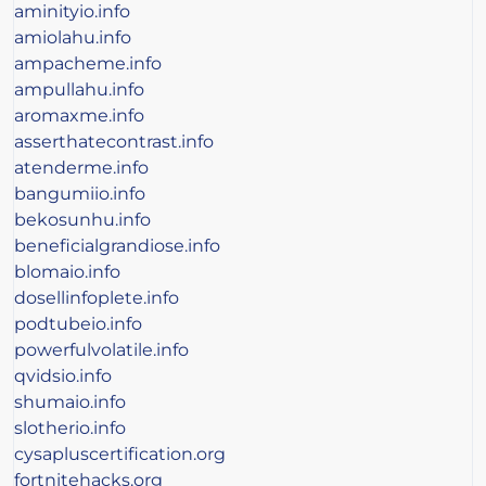
aminityio.info
amiolahu.info
ampacheme.info
ampullahu.info
aromaxme.info
asserthatecontrast.info
atenderme.info
bangumiio.info
bekosunhu.info
beneficialgrandiose.info
blomaio.info
dosellinfoplete.info
podtubeio.info
powerfulvolatile.info
qvidsio.info
shumaio.info
slotherio.info
cysapluscertification.org
fortnitehacks.org