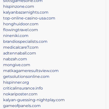
slotsgamesone.com
hispinzone.com
kalyanbazarnights.com
top-online-casino-usa.com
honghuidoor.com
flowingtravel.com
nineniki.com
brandiospecialists.com
medicalcare7.com
adtennaball.com
nabzah.com
mongive.com
matkagameresultsview.com
getsolutionsonline.com
hispinner.org
criticalinsurance.info
nokariposter.com
kalyan-guessing-nightplay.com
gameofpanels.com