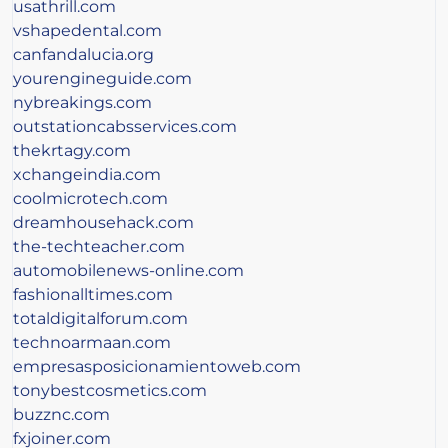
usathrill.com
vshapedental.com
canfandalucia.org
yourengineguide.com
nybreakings.com
outstationcabsservices.com
thekrtagy.com
xchangeindia.com
coolmicrotech.com
dreamhousehack.com
the-techteacher.com
automobilenews-online.com
fashionalltimes.com
totaldigitalforum.com
technoarmaan.com
empresasposicionamientoweb.com
tonybestcosmetics.com
buzznc.com
fxjoiner.com