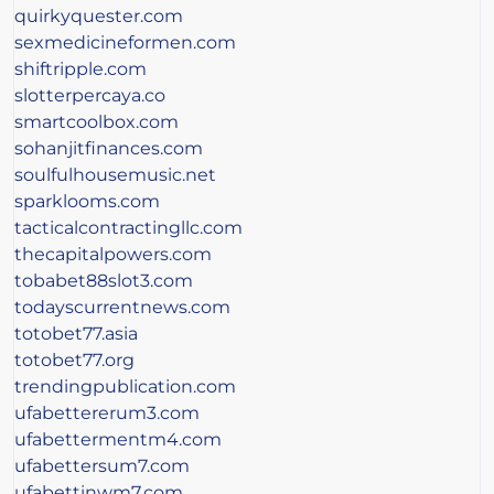
quirkyquester.com
sexmedicineformen.com
shiftripple.com
slotterpercaya.co
smartcoolbox.com
sohanjitfinances.com
soulfulhousemusic.net
sparklooms.com
tacticalcontractingllc.com
thecapitalpowers.com
tobabet88slot3.com
todayscurrentnews.com
totobet77.asia
totobet77.org
trendingpublication.com
ufabettererum3.com
ufabettermentm4.com
ufabettersum7.com
ufabettinwm7.com