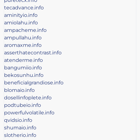
puretecx.info
tecadvance.info
aminityio.info
amiolahu.info
ampacheme.info
ampullahu.info
aromaxme.info
asserthatecontrast.info
atenderme.info
bangumiio.info
bekosunhu.info
beneficialgrandiose.info
blomaio.info
dosellinfoplete.info
podtubeio.info
powerfulvolatile.info
qvidsio.info
shumaio.info
slotherio.info