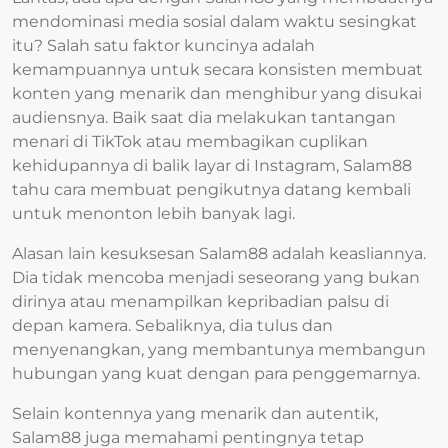
mendominasi media sosial dalam waktu sesingkat
itu? Salah satu faktor kuncinya adalah
kemampuannya untuk secara konsisten membuat
konten yang menarik dan menghibur yang disukai
audiensnya. Baik saat dia melakukan tantangan
menari di TikTok atau membagikan cuplikan
kehidupannya di balik layar di Instagram, Salam88
tahu cara membuat pengikutnya datang kembali
untuk menonton lebih banyak lagi.
Alasan lain kesuksesan Salam88 adalah keasliannya.
Dia tidak mencoba menjadi seseorang yang bukan
dirinya atau menampilkan kepribadian palsu di
depan kamera. Sebaliknya, dia tulus dan
menyenangkan, yang membantunya membangun
hubungan yang kuat dengan para penggemarnya.
Selain kontennya yang menarik dan autentik,
Salam88 juga memahami pentingnya tetap