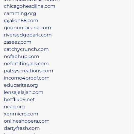
chicagoheadline.com
camming.org
rajalion88.com
goupuntacana.com
riversedgepark.com
zaseez.com
catchycrunch.com
nofaphub.com
nefertitingalls.com
patsyscreations.com
income4proof.com
educaritas.org
lensajelajah.com
betflik09.net
ncaq.org
xenmicro.com
onlineshopera.com
dartyfresh.com