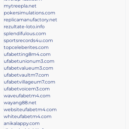
mytreepla.net
pokersimulations.com
replicamanufactory.net
rezultate-loto.info
splendifulous.com
sportsrecords4u.com
topceleberites.com
ufabetting8m4.com
ufabetunionum3.com
ufabetvalueum3.com
ufabetvaultm7.com
ufabetvillageum7.com
ufabetvoicem3.com
waveufabetm4.com
wayang88.net
websiteufabetm4.com
whiteufabetm4.com
anikalappy.com