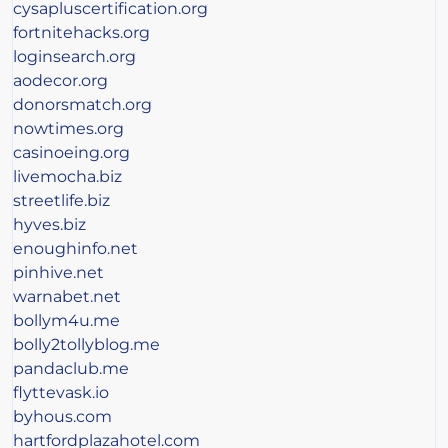
cysapluscertification.org
fortnitehacks.org
loginsearch.org
aodecor.org
donorsmatch.org
nowtimes.org
casinoeing.org
livemocha.biz
streetlife.biz
hyves.biz
enoughinfo.net
pinhive.net
warnabet.net
bollym4u.me
bolly2tollyblog.me
pandaclub.me
flyttevask.io
byhous.com
hartfordplazahotel.com