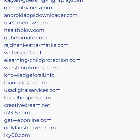
kalyan-guessing-nightplay.com
gameofpanels.com
androidappsdownloader.com
usetimenow.com
healthblow.com
gohelpmate.com
rajdhani-satta-matka.com
writerscraft.net
elearning-childprotection.com
wrestling4mena.com
knowledgeforall.info
brand2lastio.com
usadigitalservices.com
socialhoppers.com
creativedream.net
n2315.com
getwebonline.com
onlyfansheaven.com
lky08.com