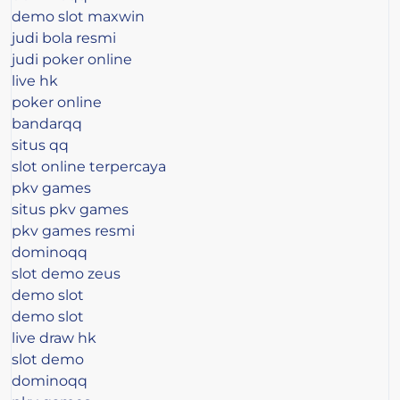
demo slot maxwin
judi bola resmi
judi poker online
live hk
poker online
bandarqq
situs qq
slot online terpercaya
pkv games
situs pkv games
pkv games resmi
dominoqq
slot demo zeus
demo slot
demo slot
live draw hk
slot demo
dominoqq