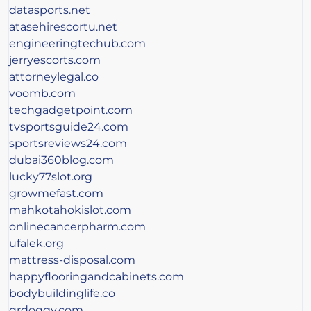
datasports.net
atasehirescortu.net
engineeringtechub.com
jerryescorts.com
attorneylegal.co
voomb.com
techgadgetpoint.com
tvsportsguide24.com
sportsreviews24.com
dubai360blog.com
lucky77slot.org
growmefast.com
mahkotahokislot.com
onlinecancerpharm.com
ufalek.org
mattress-disposal.com
happyflooringandcabinets.com
bodybuildinglife.co
qrdoggy.com