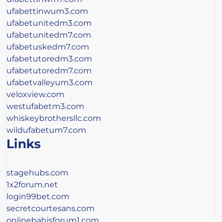
ufabettinwum3.com
ufabetunitedm3.com
ufabetunitedm7.com
ufabetuskedm7.com
ufabetutoredm3.com
ufabetutoredm7.com
ufabetvalleyum3.com
veloxview.com
westufabetm3.com
whiskeybrothersllc.com
wildufabetum7.com
Links
stagehubs.com
1x2forum.net
login99bet.com
secretcourtesans.com
onlinebahisforum1.com