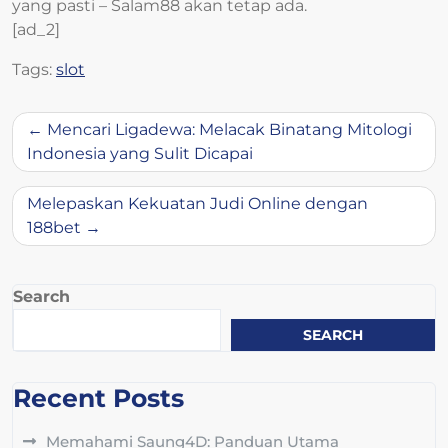
yang pasti – Salam88 akan tetap ada.
[ad_2]
Tags:
slot
Post
Mencari Ligadewa: Melacak Binatang Mitologi
navigation
Indonesia yang Sulit Dicapai
Melepaskan Kekuatan Judi Online dengan
188bet
Search
SEARCH
Recent Posts
Memahami Saung4D: Panduan Utama