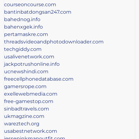
courseoncourse.com
bantinbatdongsan247.com
bahednog.info
bahenxgek.info
pertamaskre.com
threadsvideoandphotodownloader.com
techgiddy.com
usalivenetwork.com
jackpotrushonline.info
ucnewshindi.com
freecellphonedatabase.com
gamersrope.com
exellewebmedia.com
free-gamestop.com
sinbadtravels.com
ukmagzine.com
wareztech.org
usabestnetwork.com
jessepinkmanoutfit.com