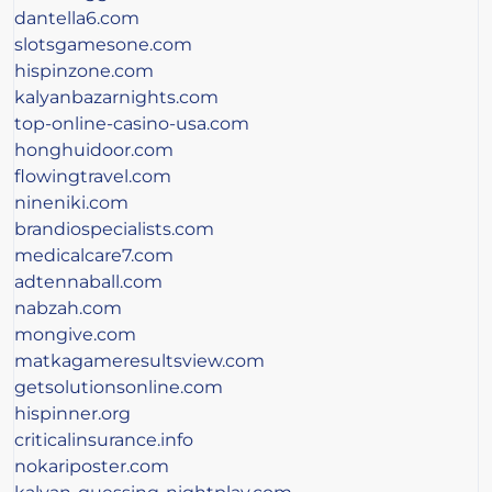
dantella6.com
slotsgamesone.com
hispinzone.com
kalyanbazarnights.com
top-online-casino-usa.com
honghuidoor.com
flowingtravel.com
nineniki.com
brandiospecialists.com
medicalcare7.com
adtennaball.com
nabzah.com
mongive.com
matkagameresultsview.com
getsolutionsonline.com
hispinner.org
criticalinsurance.info
nokariposter.com