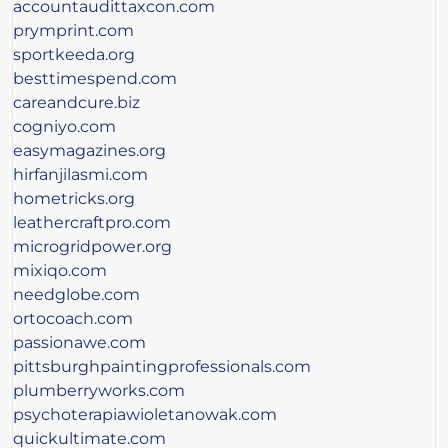
accountaudittaxcon.com
prymprint.com
sportkeeda.org
besttimespend.com
careandcure.biz
cogniyo.com
easymagazines.org
hirfanjilasmi.com
hometricks.org
leathercraftpro.com
microgridpower.org
mixiqo.com
needglobe.com
ortocoach.com
passionawe.com
pittsburghpaintingprofessionals.com
plumberryworks.com
psychoterapiawioletanowak.com
quickultimate.com