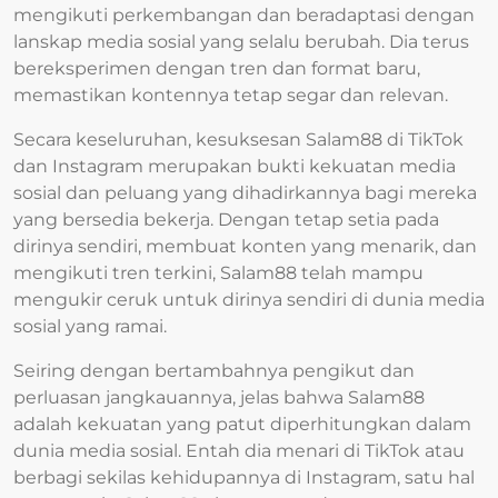
mengikuti perkembangan dan beradaptasi dengan
lanskap media sosial yang selalu berubah. Dia terus
bereksperimen dengan tren dan format baru,
memastikan kontennya tetap segar dan relevan.
Secara keseluruhan, kesuksesan Salam88 di TikTok
dan Instagram merupakan bukti kekuatan media
sosial dan peluang yang dihadirkannya bagi mereka
yang bersedia bekerja. Dengan tetap setia pada
dirinya sendiri, membuat konten yang menarik, dan
mengikuti tren terkini, Salam88 telah mampu
mengukir ceruk untuk dirinya sendiri di dunia media
sosial yang ramai.
Seiring dengan bertambahnya pengikut dan
perluasan jangkauannya, jelas bahwa Salam88
adalah kekuatan yang patut diperhitungkan dalam
dunia media sosial. Entah dia menari di TikTok atau
berbagi sekilas kehidupannya di Instagram, satu hal