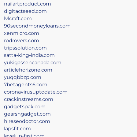
nailartproduct.com
digitactseed.com
lvlcraft.com
90secondmoneyloans.com
xenmicro.com
rodrovers.com
tripssolution.com
satta-king-india.com
yukigassencanada.com
articlehorizone.com
yuqqbbzp.com
7betagents6.com
coronavirusuptodate.com
crackinstreams.com
gadgetspak.com
gearsngadget.com
hireseodoctor.com
lapsfit.com
levelup-fast.com