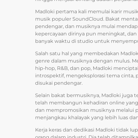
Madloki pertama kali memulai karir mus
musik populer SoundCloud. Bakat menta
pendengar, dan musiknya mulai mendapat
kepercayaan dirinya pun meningkat, dan
banyak waktu di studio untuk menyempu
Salah satu hal yang membedakan Madlok
genre dalam musiknya dengan mulus. Men
hip-hop, R&B, dan pop, Madloki menciptaka
introspektif, mengeksplorasi tema cinta, 
disukai pendengar.
Selain bakat bermusiknya, Madloki juga t
telah membangun kehadiran online yang k
dan mempromosikan musiknya melalui pla
menjangkau khalayak yang lebih luas da
Kerja keras dan dedikasi Madloki tidak lu
orang dalam industri. Dia telah ditampilk