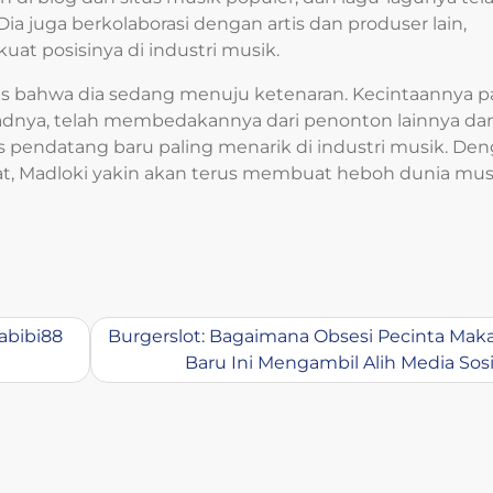
 Dia juga berkolaborasi dengan artis dan produser lain,
 posisinya di industri musik.
las bahwa dia sedang menuju ketenaran. Kecintaannya 
adnya, telah membedakannya dari penonton lainnya da
 pendatang baru paling menarik di industri musik. De
at, Madloki yakin akan terus membuat heboh dunia musi
Habibi88
Burgerslot: Bagaimana Obsesi Pecinta Mak
Baru Ini Mengambil Alih Media Sosi