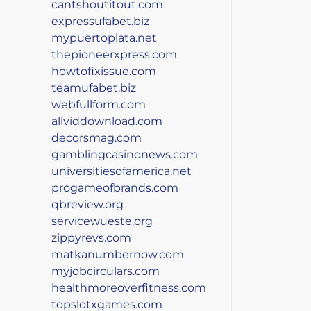
cantshoutitout.com
expressufabet.biz
mypuertoplata.net
thepioneerxpress.com
howtofixissue.com
teamufabet.biz
webfullform.com
allviddownload.com
decorsmag.com
gamblingcasinonews.com
universitiesofamerica.net
progameofbrands.com
qbreview.org
servicewueste.org
zippyrevs.com
matkanumbernow.com
myjobcirculars.com
healthmoreoverfitness.com
topslotxgames.com