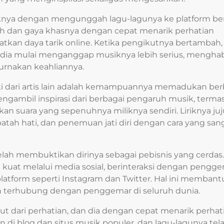
iknya dengan mengunggah lagu-lagunya ke platform be
h dan gaya khasnya dengan cepat menarik perhatian
kan daya tarik online. Ketika pengikutnya bertambah,
 dia mulai menganggap musiknya lebih serius, mengha
rnakan keahliannya.
i dari artis lain adalah kemampuannya memadukan ber
gambil inspirasi dari berbagai pengaruh musik, terma
n suara yang sepenuhnya miliknya sendiri. Liriknya juju
patah hati, dan penemuan jati diri dengan cara yang san
elah membuktikan dirinya sebagai pebisnis yang cerdas.
uat melalui media sosial, berinteraksi dengan pengge
tform seperti Instagram dan Twitter. Hal ini memban
n terhubung dengan penggemar di seluruh dunia.
put dari perhatian, dan dia dengan cepat menarik perhat
an di blog dan situs musik populer, dan lagu-lagunya tel