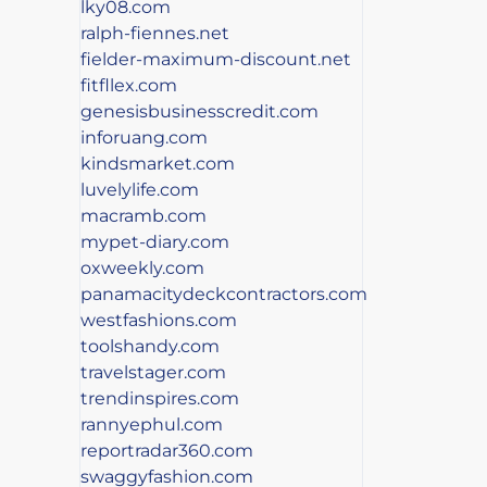
lky08.com
ralph-fiennes.net
fielder-maximum-discount.net
fitfllex.com
genesisbusinesscredit.com
inforuang.com
kindsmarket.com
luvelylife.com
macramb.com
mypet-diary.com
oxweekly.com
panamacitydeckcontractors.com
westfashions.com
toolshandy.com
travelstager.com
trendinspires.com
rannyephul.com
reportradar360.com
swaggyfashion.com