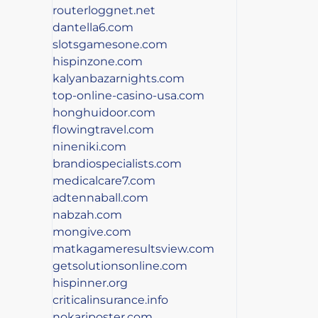
routerloggnet.net
dantella6.com
slotsgamesone.com
hispinzone.com
kalyanbazarnights.com
top-online-casino-usa.com
honghuidoor.com
flowingtravel.com
nineniki.com
brandiospecialists.com
medicalcare7.com
adtennaball.com
nabzah.com
mongive.com
matkagameresultsview.com
getsolutionsonline.com
hispinner.org
criticalinsurance.info
nokariposter.com