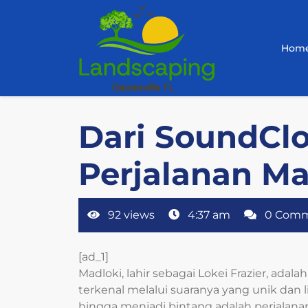
Skip
to
content
Hom
Dari SoundClo
Perjalanan Ma
92 views
4:37 am
0 Comm
[ad_1]
Madloki, lahir sebagai Lokei Frazier, ada
terkenal melalui suaranya yang unik dan
hingga menjadi bintang adalah perjalan