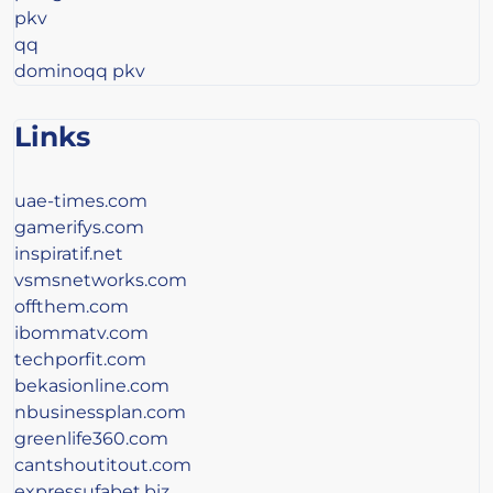
pkv
qq
dominoqq pkv
Links
uae-times.com
gamerifys.com
inspiratif.net
vsmsnetworks.com
offthem.com
ibommatv.com
techporfit.com
bekasionline.com
nbusinessplan.com
greenlife360.com
cantshoutitout.com
expressufabet.biz