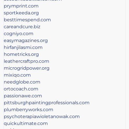
prymprint.com
sportkeeda.org
besttimespend.com
careandcure.biz
cogniyo.com
easymagazines.org
hirfanjilasmi.com
hometricks.org
leathercraftpro.com
microgridpower.org
mixiqo.com
needglobe.com
ortocoach.com
passionawe.com
pittsburghpaintingprofessionals.com
plumberryworks.com
psychoterapiawioletanowak.com
quickultimate.com