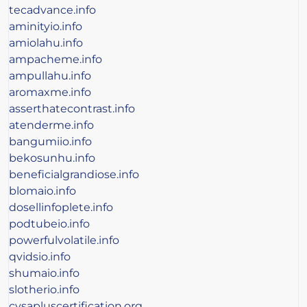
tecadvance.info
aminityio.info
amiolahu.info
ampacheme.info
ampullahu.info
aromaxme.info
asserthatecontrast.info
atenderme.info
bangumiio.info
bekosunhu.info
beneficialgrandiose.info
blomaio.info
dosellinfoplete.info
podtubeio.info
powerfulvolatile.info
qvidsio.info
shumaio.info
slotherio.info
cysapluscertification.org