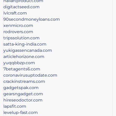
nailartproduct.com
digitactseed.com
lvlcraft.com
90secondmoneyloans.com
xenmicro.com
rodrovers.com
tripssolution.com
satta-king-india.com
yukigassencanada.com
articlehorizone.com
yuqqbbzp.com
7betagents6.com
coronavirusuptodate.com
crackinstreams.com
gadgetspak.com
gearsngadget.com
hireseodoctor.com
lapsfit.com
levelup-fast.com