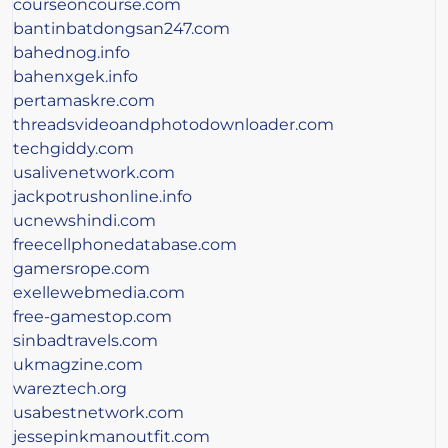
courseoncourse.com
bantinbatdongsan247.com
bahednog.info
bahenxgek.info
pertamaskre.com
threadsvideoandphotodownloader.com
techgiddy.com
usalivenetwork.com
jackpotrushonline.info
ucnewshindi.com
freecellphonedatabase.com
gamersrope.com
exellewebmedia.com
free-gamestop.com
sinbadtravels.com
ukmagzine.com
wareztech.org
usabestnetwork.com
jessepinkmanoutfit.com