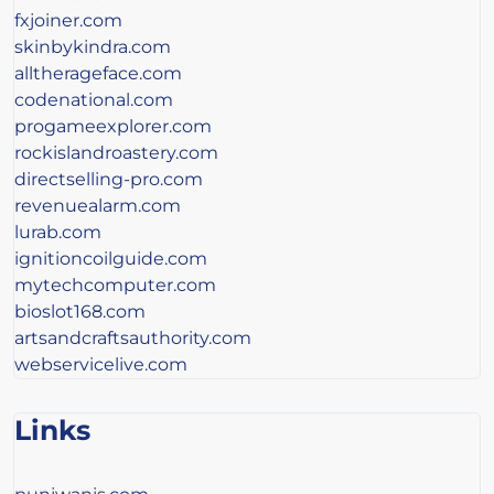
fxjoiner.com
skinbykindra.com
alltherageface.com
codenational.com
progameexplorer.com
rockislandroastery.com
directselling-pro.com
revenuealarm.com
lurab.com
ignitioncoilguide.com
mytechcomputer.com
bioslot168.com
artsandcraftsauthority.com
webservicelive.com
Links