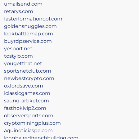
umailsend.com
retarys.com
fasterformationcpf.com
goldensnuggles.com
lookbattlemap.com
buyrdpservice.com
yesport.net
tostylo.com
yougetthat.net
sportsnetclub.com
newbestcrypto.com
oxfordsave.com
iclassicgames.com
saung-artikel.com
fasthokivip2.com
observersports.com
cryptominingplus.com
aquinoticiaspe.com
longhairedfrenchbulldog.com