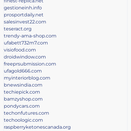
finest-replica.net
gestioneinh.info
prosportdaily.net
salesinvest22.com
teseract.org
trendy-ama-shop.com
ufabett732m7.com
visiofood.com
droidwindow.com
freeprsubmission.com
ufagold666.com
myinteriorblog.com
bnewsindia.com
techiepick.com
bamzyshop.com
pondycars.com
techonfutures.com
techoologic.com
raspberryketonescanada.org