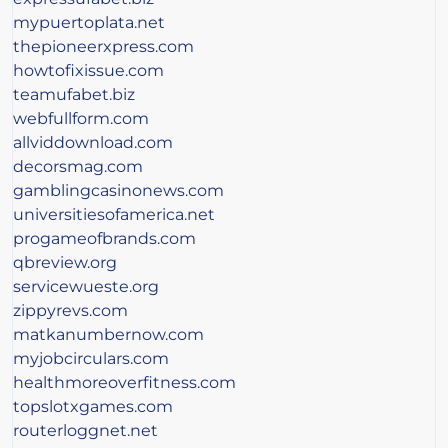
mypuertoplata.net
thepioneerxpress.com
howtofixissue.com
teamufabet.biz
webfullform.com
allviddownload.com
decorsmag.com
gamblingcasinonews.com
universitiesofamerica.net
progameofbrands.com
qbreview.org
servicewueste.org
zippyrevs.com
matkanumbernow.com
myjobcirculars.com
healthmoreoverfitness.com
topslotxgames.com
routerloggnet.net