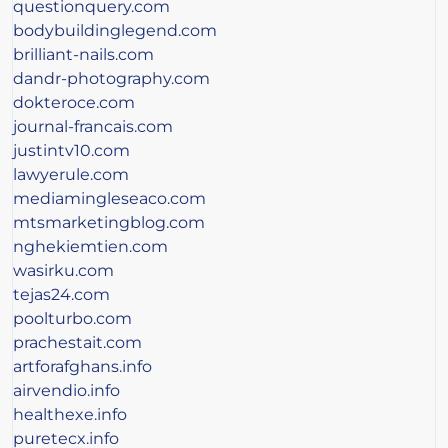
questionquery.com
bodybuildinglegend.com
brilliant-nails.com
dandr-photography.com
dokteroce.com
journal-francais.com
justintv10.com
lawyerule.com
mediamingleseaco.com
mtsmarketingblog.com
nghekiemtien.com
wasirku.com
tejas24.com
poolturbo.com
prachestait.com
artforafghans.info
airvendio.info
healthexe.info
puretecx.info