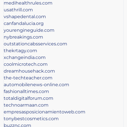
medihealthrules.com
usathrill.com
vshapedental.com
canfandalucia.org
yourengineguide.com
nybreakings.com
outstationcabsservices.com
thekrtagy.com
xchangeindia.com
coolmicrotech.com
dreamhousehack.com
the-techteacher.com
automobilenews-online.com
fashionalltimes.com
totaldigitalforum.com
technoarmaan.com
empresasposicionamientoweb.com
tonybestcosmetics.com
buzznc.com