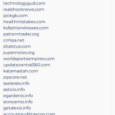
technologygud.com
realshocknews.com
pickgb.com
healthmistakes.com
ksfashiondresses.com
patterntrader.org
cnhpa.net
sitalotus.com
supernotes.org
worldsportsempires.com
updatecentral360.com
katamastah.com
zqscore.net
aseleraio.info
asticio.info
egardenio.info
arxteamio.info
getalexio.info
accountaudittaxcon.com