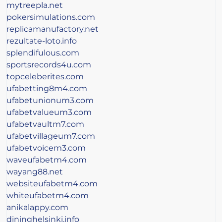
mytreepla.net
pokersimulations.com
replicamanufactory.net
rezultate-loto.info
splendifulous.com
sportsrecords4u.com
topceleberites.com
ufabetting8m4.com
ufabetunionum3.com
ufabetvalueum3.com
ufabetvaultm7.com
ufabetvillageum7.com
ufabetvoicem3.com
waveufabetm4.com
wayang88.net
websiteufabetm4.com
whiteufabetm4.com
anikalappy.com
dininghelsinki.info