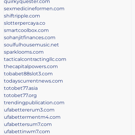
quirkyquester.com
sexmedicineformen.com
shiftripple.com
slotterpercaya.co
smartcoolbox.com
sohanjitfinances.com
soulfulhousemusic.net
sparklooms.com
tacticalcontractingllc.com
thecapitalpowers.com
tobabet88slot3.com
todayscurrentnews.com
totobet77.asia
totobet77.org
trendingpublication.com
ufabettererum3.com
ufabettermentm4.com
ufabettersum7.com
ufabettinwm7.com