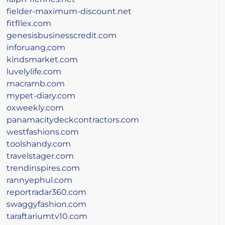
fielder-maximum-discount.net
fitfllex.com
genesisbusinesscredit.com
inforuang.com
kindsmarket.com
luvelylife.com
macramb.com
mypet-diary.com
oxweekly.com
panamacitydeckcontractors.com
westfashions.com
toolshandy.com
travelstager.com
trendinspires.com
rannyephul.com
reportradar360.com
swaggyfashion.com
taraftariumtv10.com