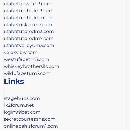
ufabettinwum3.com
ufabetunitedm3.com
ufabetunitedm7.com
ufabetuskedm7.com
ufabetutoredm3.com
ufabetutoredm7.com
ufabetvalleyum3.com
veloxview.com
westufabetm3.com
whiskeybrothersllc.com
wildufabetum7.com
Links
stagehubs.com
1x2forum.net
login99bet.com
secretcourtesans.com
onlinebahisforum1.com