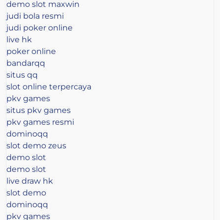
demo slot maxwin
judi bola resmi
judi poker online
live hk
poker online
bandarqq
situs qq
slot online terpercaya
pkv games
situs pkv games
pkv games resmi
dominoqq
slot demo zeus
demo slot
demo slot
live draw hk
slot demo
dominoqq
pkv games