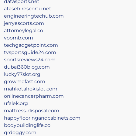
datasports.net
atasehirescortu.net
engineeringtechub.com
jerryescorts.com
attorneylegal.co
voomb.com
techgadgetpoint.com
tvsportsguide24.com
sportsreviews24.com
dubai360blog.com
lucky77slot.org
growmefast.com
mahkotahokislot.com
onlinecancerpharm.com
ufalek.org
mattress-disposal.com
happyflooringandcabinets.com
bodybuildinglife.co
qrdoggy.com