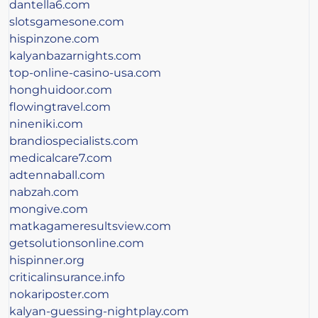
dantella6.com
slotsgamesone.com
hispinzone.com
kalyanbazarnights.com
top-online-casino-usa.com
honghuidoor.com
flowingtravel.com
nineniki.com
brandiospecialists.com
medicalcare7.com
adtennaball.com
nabzah.com
mongive.com
matkagameresultsview.com
getsolutionsonline.com
hispinner.org
criticalinsurance.info
nokariposter.com
kalyan-guessing-nightplay.com