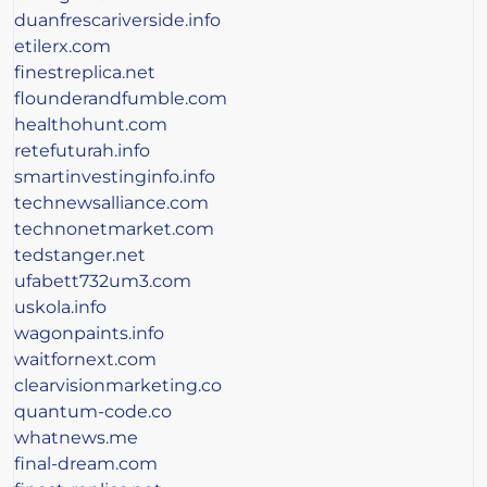
duanfrescariverside.info
etilerx.com
finestreplica.net
flounderandfumble.com
healthohunt.com
retefuturah.info
smartinvestinginfo.info
technewsalliance.com
technonetmarket.com
tedstanger.net
ufabett732um3.com
uskola.info
wagonpaints.info
waitfornext.com
clearvisionmarketing.co
quantum-code.co
whatnews.me
final-dream.com