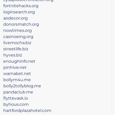
fortnitehacks.org
loginsearch.org
aodecor.org
donorsmatch.org
nowtimes.org
casinoeing.org
livemocha.biz
streetlife.biz
hyves.biz
enoughinfo.net
pinhive.net
warnabet.net
bollym4u.me
bolly2tollyblog.me
pandaclub.me
flyttevask.io
byhous.com
hartfordplazahotel.com