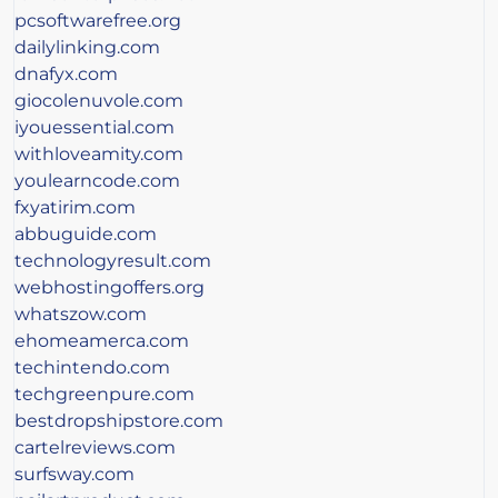
pcsoftwarefree.org
dailylinking.com
dnafyx.com
giocolenuvole.com
iyouessential.com
withloveamity.com
youlearncode.com
fxyatirim.com
abbuguide.com
technologyresult.com
webhostingoffers.org
whatszow.com
ehomeamerca.com
techintendo.com
techgreenpure.com
bestdropshipstore.com
cartelreviews.com
surfsway.com