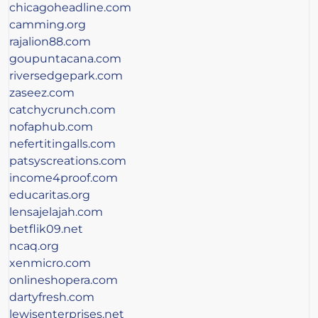
chicagoheadline.com
camming.org
rajalion88.com
goupuntacana.com
riversedgepark.com
zaseez.com
catchycrunch.com
nofaphub.com
nefertitingalls.com
patsyscreations.com
income4proof.com
educaritas.org
lensajelajah.com
betflik09.net
ncaq.org
xenmicro.com
onlineshopera.com
dartyfresh.com
lewisenterprises.net