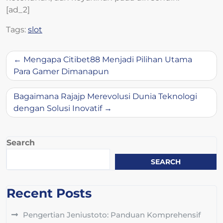
[ad_2]
Tags:
slot
Post
Mengapa Citibet88 Menjadi Pilihan Utama
navigation
Para Gamer Dimanapun
Bagaimana Rajajp Merevolusi Dunia Teknologi
dengan Solusi Inovatif
Search
SEARCH
Recent Posts
Pengertian Jeniustoto: Panduan Komprehensif