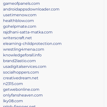
gameofpanels.com
androidappsdownloader.com
usetimenow.com
healthblow.com
gohelpmate.com
rajdhani-satta-matka.com
writerscraft.net
elearning-childprotection.com
wrestling4mena.com
knowledgeforall.info
brand2lastio.com
usadigitalservices.com
socialhoppers.com
creativedream.net
n2315.com
getwebonline.com
onlyfansheaven.com
lky08.com
ralph-fiennes.net