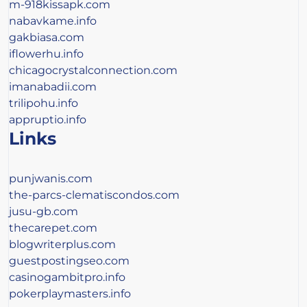
m-918kissapk.com
nabavkame.info
gakbiasa.com
iflowerhu.info
chicagocrystalconnection.com
imanabadii.com
trilipohu.info
appruptio.info
Links
punjwanis.com
the-parcs-clematiscondos.com
jusu-gb.com
thecarepet.com
blogwriterplus.com
guestpostingseo.com
casinogambitpro.info
pokerplaymasters.info