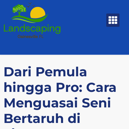
Skip
to
content
Dari Pemula
hingga Pro: Cara
Menguasai Seni
Bertaruh di