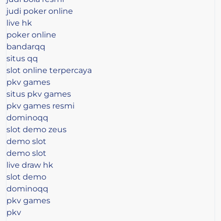
judi poker online
live hk
poker online
bandarqq
situs qq
slot online terpercaya
pkv games
situs pkv games
pkv games resmi
dominoqq
slot demo zeus
demo slot
demo slot
live draw hk
slot demo
dominoqq
pkv games
pkv