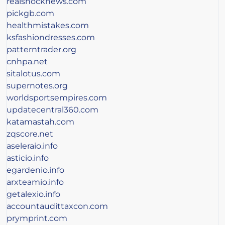
realshocknews.com
pickgb.com
healthmistakes.com
ksfashiondresses.com
patterntrader.org
cnhpa.net
sitalotus.com
supernotes.org
worldsportsempires.com
updatecentral360.com
katamastah.com
zqscore.net
aseleraio.info
asticio.info
egardenio.info
arxteamio.info
getalexio.info
accountaudittaxcon.com
prymprint.com