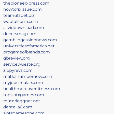
thepioneerxpress.com
howtofixissue.com
teamufabet.biz
webfullform.com
allviddownload.com
decorsmag.com
gamblingcasinonews.com
universitiesofamerica.net
progameofbrands.com
qbreview.org
servicewueste.org
zippyrevs.com
matkanumbernow.com
myjobcirculars.com
healthmoreoverfitness.com
topslotxgames.com
routerloggnet.net
dantella6.com
slotsgamesone.com