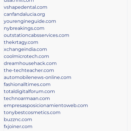
usathrill.com
vshapedental.com
canfandalucia.org
yourengineguide.com
nybreakings.com
outstationcabsservices.com
thekrtagy.com
xchangeindia.com
coolmicrotech.com
dreamhousehack.com
the-techteacher.com
automobilenews-online.com
fashionalltimes.com
totaldigitalforum.com
technoarmaan.com
empresasposicionamientoweb.com
tonybestcosmetics.com
buzznc.com
fxjoiner.com