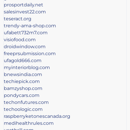
prosportdaily.net
salesinvest22.com
teseract.org
trendy-ama-shop.com
ufabett732m7.com
visiofood.com
droidwindow.com
freeprsubmission.com
ufagold666.com
myinteriorblog.com
bnewsindia.com
techiepick.com
bamzyshop.com
pondycars.com
techonfutures.com
techoologic.com
raspberryketonescanada.org
medihealthrules.com