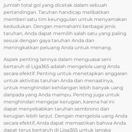
jumlah total gol yang dicetak dalam sebuah
pertandingan. Taruhan handicap melibatkan
memberi satu tim keunggulan untuk menyamakan
kedudukan. Dengan memahami berbagai jenis
taruhan, Anda dapat memilih salah satu yang paling
sesuai dengan gaya taruhan Anda dan
meningkatkan peluang Anda untuk menang.
Aspek penting lainnya dalam menguasai seni
bertaruh di Liga365 adalah mengelola uang Anda
secara efektif. Penting untuk menetapkan anggaran
untuk aktivitas taruhan Anda dan menaatinya,
untuk menghindari kehilangan lebih banyak uang
daripada yang Anda mampu. Penting juga untuk
menghindari mengejar kerugian, karena hal ini
dapat menyebabkan taruhan sembrono dan
kerugian lebih lanjut. Dengan mengelola uang Anda
secara efektif, Anda dapat memastikan bahwa Anda
dapat terus bertaruh di Liga365 untuk jangka