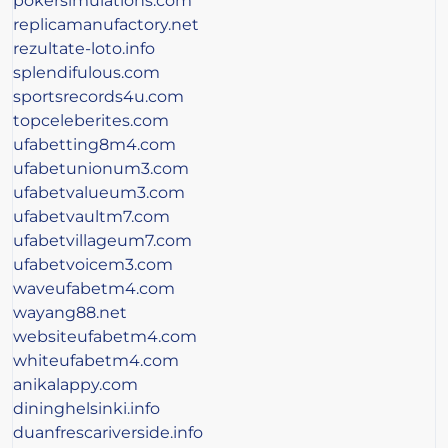
pokersimulations.com
replicamanufactory.net
rezultate-loto.info
splendifulous.com
sportsrecords4u.com
topceleberites.com
ufabetting8m4.com
ufabetunionum3.com
ufabetvalueum3.com
ufabetvaultm7.com
ufabetvillageum7.com
ufabetvoicem3.com
waveufabetm4.com
wayang88.net
websiteufabetm4.com
whiteufabetm4.com
anikalappy.com
dininghelsinki.info
duanfrescariverside.info