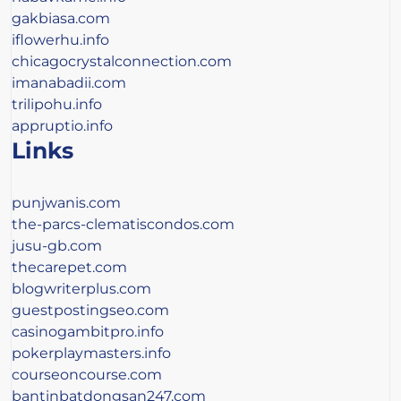
gakbiasa.com
iflowerhu.info
chicagocrystalconnection.com
imanabadii.com
trilipohu.info
appruptio.info
Links
punjwanis.com
the-parcs-clematiscondos.com
jusu-gb.com
thecarepet.com
blogwriterplus.com
guestpostingseo.com
casinogambitpro.info
pokerplaymasters.info
courseoncourse.com
bantinbatdongsan247.com