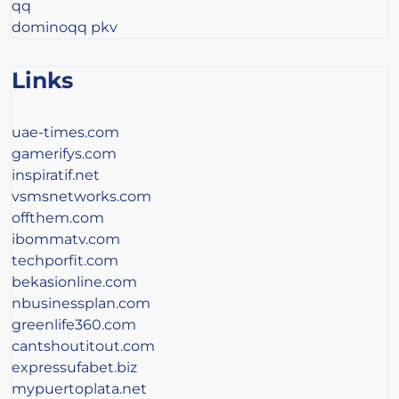
qq
dominoqq pkv
Links
uae-times.com
gamerifys.com
inspiratif.net
vsmsnetworks.com
offthem.com
ibommatv.com
techporfit.com
bekasionline.com
nbusinessplan.com
greenlife360.com
cantshoutitout.com
expressufabet.biz
mypuertoplata.net