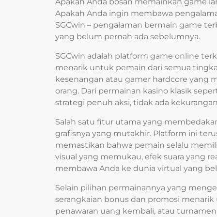
Apakah Anda bosan memainkan game lama
Apakah Anda ingin membawa pengalaman 
SGCwin – pengalaman bermain game ter
yang belum pernah ada sebelumnya.
SGCwin adalah platform game online t
menarik untuk pemain dari semua tingka
kesenangan atau gamer hardcore yang m
orang. Dari permainan kasino klasik se
strategi penuh aksi, tidak ada kekurangan 
Salah satu fitur utama yang membedakan
grafisnya yang mutakhir. Platform ini te
memastikan bahwa pemain selalu memili
visual yang memukau, efek suara yang re
membawa Anda ke dunia virtual yang be
Selain pilihan permainannya yang menge
serangkaian bonus dan promosi menarik u
penawaran uang kembali, atau turnamen 