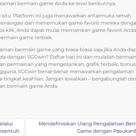
man bermain game Anda ke level berikutnya.
 situ. Platform ini juga menawarkan antarmuka ramah
navigasi dan menemukan game favorit mereka deng
a klik, Anda dapat mulai memainkan game favorit And
rmain game terbaik.
man bermain game yang biasa-biasa saja jika Anda da
 dengan SGCwin? Daftar hari ini dan mulailah bermai
n permainan yang mengesankan, grafik terbaik, bonus
ngguna, SGCwin benar-benar menawarkan pengalaman
a tingkat keahlian. Jangan lewatkan – bergabunglah d
man bermain game Anda.
lalui
Mendefinisikan Ulang Pengalaman Ber
ersentuh
Game dengan Pasukan