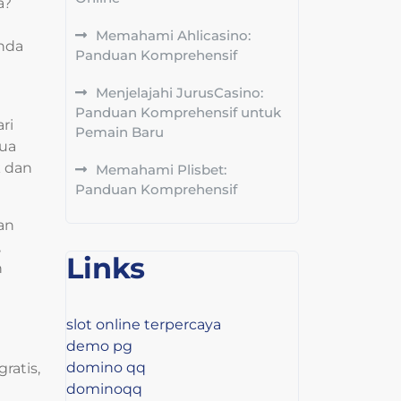
a?
Memahami Ahlicasino:
nda
Panduan Komprehensif
Menjelajahi JurusCasino:
Panduan Komprehensif untuk
ri
Pemain Baru
mua
k dan
Memahami Plisbet:
Panduan Komprehensif
an
,
Links
n
slot online terpercaya
demo pg
domino qq
ratis,
dominoqq