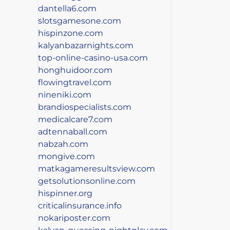
dantella6.com
slotsgamesone.com
hispinzone.com
kalyanbazarnights.com
top-online-casino-usa.com
honghuidoor.com
flowingtravel.com
nineniki.com
brandiospecialists.com
medicalcare7.com
adtennaball.com
nabzah.com
mongive.com
matkagameresultsview.com
getsolutionsonline.com
hispinner.org
criticalinsurance.info
nokariposter.com