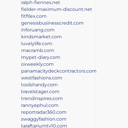
ralph-fiennes.net
fielder-maximum-discount.net
fitfllex.com
genesisbusinesscredit.com
inforuang.com
kindsmarket.com
luvelylife.com
macramb.com
mypet-diary.com
oxweekly.com
panamacitydeckcontractors.com
westfashions.com
toolshandy.com
travelstager.com
trendinspires.com
rannyephul.com
reportradar360.com
swaggyfashion.com
taraftariumtv10.com