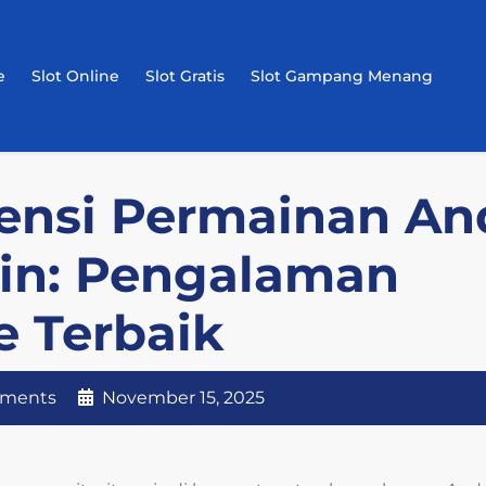
e
Slot Online
Slot Gratis
Slot Gampang Menang
ensi Permainan An
in: Pengalaman
 Terbaik
ments
November 15, 2025