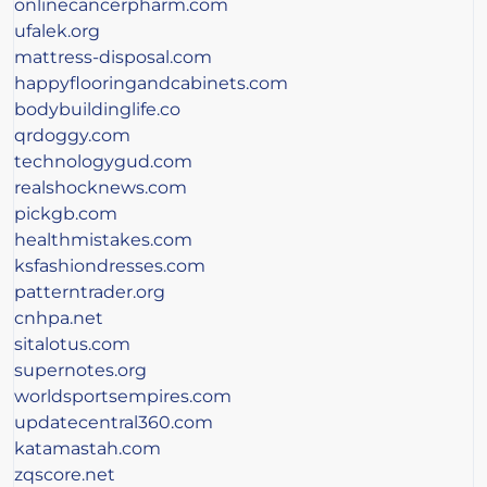
onlinecancerpharm.com
ufalek.org
mattress-disposal.com
happyflooringandcabinets.com
bodybuildinglife.co
qrdoggy.com
technologygud.com
realshocknews.com
pickgb.com
healthmistakes.com
ksfashiondresses.com
patterntrader.org
cnhpa.net
sitalotus.com
supernotes.org
worldsportsempires.com
updatecentral360.com
katamastah.com
zqscore.net