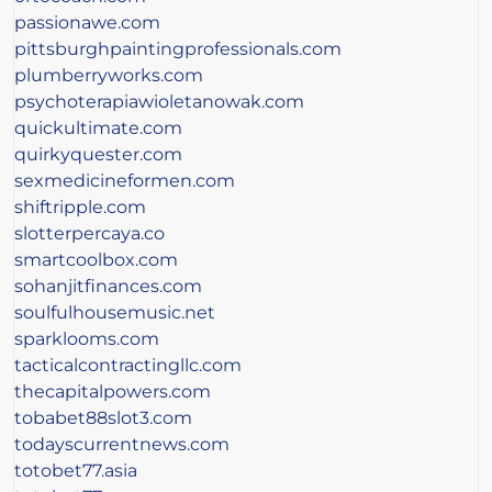
passionawe.com
pittsburghpaintingprofessionals.com
plumberryworks.com
psychoterapiawioletanowak.com
quickultimate.com
quirkyquester.com
sexmedicineformen.com
shiftripple.com
slotterpercaya.co
smartcoolbox.com
sohanjitfinances.com
soulfulhousemusic.net
sparklooms.com
tacticalcontractingllc.com
thecapitalpowers.com
tobabet88slot3.com
todayscurrentnews.com
totobet77.asia