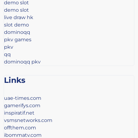
demo slot
demo slot
live draw hk
slot demo
dominoqq
pkv games
pkv
qq
dominoqq pkv
Links
uae-times.com
gamerifys.com
inspiratif.net
vsmsnetworks.com
offthem.com
ibommatv.com