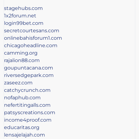
stagehubs.com
1x2forum.net
login99bet.com
secretcourtesans.com
onlinebahisforum1.com
chicagoheadline.com
camming.org
rajalion88.com
goupuntacana.com
riversedgepark.com
zaseez.com
catchycrunch.com
nofaphub.com
nefertitingalls.com
patsyscreations.com
income4proof.com
educaritas.org
lensajelajah.com