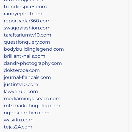
trendinspires.com
rannyephul.com
reportradar360.com
swaggyfashion.com
taraftariumtv10.com
questionquery.com
bodybuildinglegend.com
brilliant-nails.com
dandr-photography.com
dokteroce.com
journal-francais.com
justintv10.com
lawyerule.com
mediamingleseaco.com
mtsmarketingblog.com
nghekiemtien.com
wasirku.com
tejas24.com