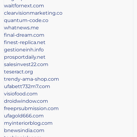
waitfornext.com
clearvisionmarketing.co
quantum-code.co
whatnews.me
final-dream.com
finest-replica.net
gestioneinh.info
prosportdaily.net
salesinvest22.com
teseract.org
trendy-ama-shop.com
ufabett732m7.com
visiofood.com
droidwindow.com
freeprsubmission.com
ufagold666.com
myinteriorblog.com
bnewsindia.com