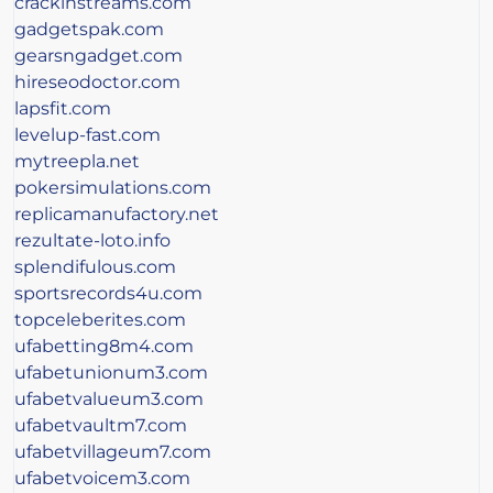
crackinstreams.com
gadgetspak.com
gearsngadget.com
hireseodoctor.com
lapsfit.com
levelup-fast.com
mytreepla.net
pokersimulations.com
replicamanufactory.net
rezultate-loto.info
splendifulous.com
sportsrecords4u.com
topceleberites.com
ufabetting8m4.com
ufabetunionum3.com
ufabetvalueum3.com
ufabetvaultm7.com
ufabetvillageum7.com
ufabetvoicem3.com