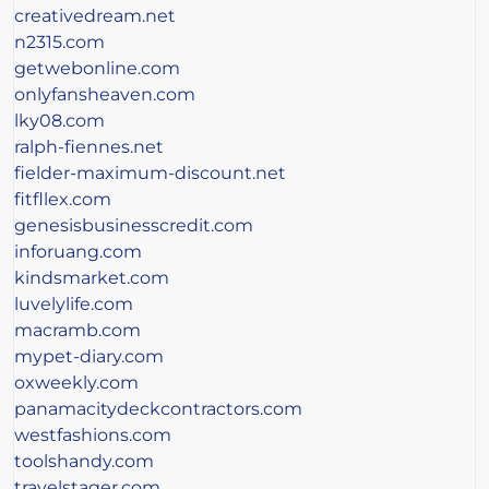
creativedream.net
n2315.com
getwebonline.com
onlyfansheaven.com
lky08.com
ralph-fiennes.net
fielder-maximum-discount.net
fitfllex.com
genesisbusinesscredit.com
inforuang.com
kindsmarket.com
luvelylife.com
macramb.com
mypet-diary.com
oxweekly.com
panamacitydeckcontractors.com
westfashions.com
toolshandy.com
travelstager.com