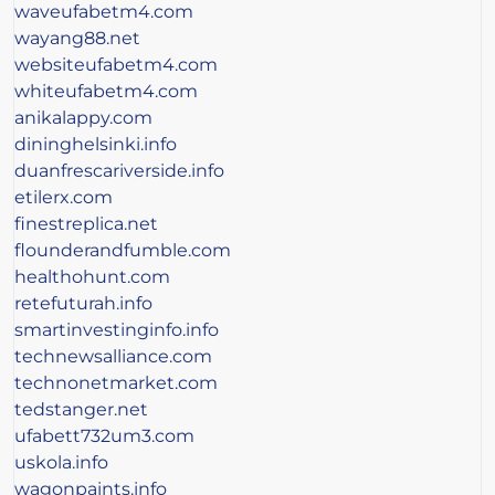
waveufabetm4.com
wayang88.net
websiteufabetm4.com
whiteufabetm4.com
anikalappy.com
dininghelsinki.info
duanfrescariverside.info
etilerx.com
finestreplica.net
flounderandfumble.com
healthohunt.com
retefuturah.info
smartinvestinginfo.info
technewsalliance.com
technonetmarket.com
tedstanger.net
ufabett732um3.com
uskola.info
wagonpaints.info