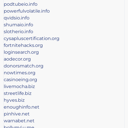
podtubeio.info
powerfulvolatile.info
qvidsio.info
shumaio.info
slotherio.info
cysapluscertification.org
fortnitehacks.org
loginsearch.org
aodecor.org
donorsmatch.org
nowtimes.org
casinoeing.org
livemocha.biz
streetlife.biz
hyves.biz
enoughinfo.net
pinhive.net
warnabet.net
bollym4u.me