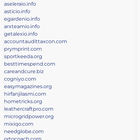
aseleraio.info
asticio.info
egardenio.info
arxteamio.info
getalexio.info
accountaudittaxcon.com
prymprint.com
sportkeeda.org
besttimespend.com
careandcure.biz
cogniyo.com
easymagazines.org
hirfanjilasmi.com
hometricks.org
leathercraftpro.com
microgridpower.org
mixiqo.com
needglobe.com
ortocoach.com