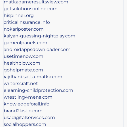
matkagameresultsview.com
getsolutionsonline.com
hispinner.org
criticalinsurance.info
nokariposter.com
kalyan-guessing-nightplay.com
gameofpanels.com
androidappsdownloader.com
usetimenow.com
healthblow.com
gohelpmate.com
rajdhani-satta-matka.com
writerscraft.net
elearning-childprotection.com
wrestling4mena.com
knowledgeforall.info
brand2lastio.com
usadigitalservices.com
socialhoppers.com