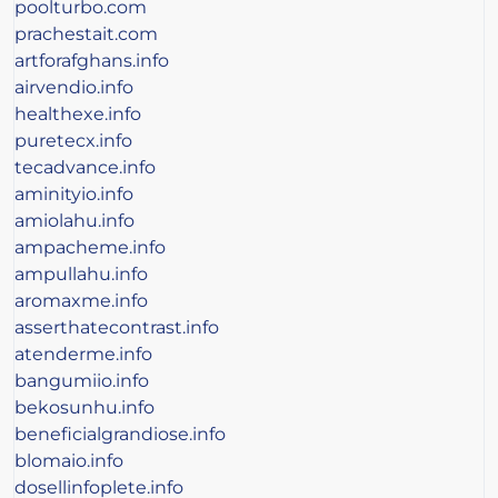
poolturbo.com
prachestait.com
artforafghans.info
airvendio.info
healthexe.info
puretecx.info
tecadvance.info
aminityio.info
amiolahu.info
ampacheme.info
ampullahu.info
aromaxme.info
asserthatecontrast.info
atenderme.info
bangumiio.info
bekosunhu.info
beneficialgrandiose.info
blomaio.info
dosellinfoplete.info