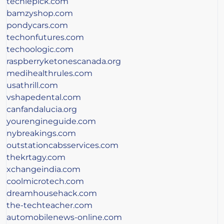
techiepick.com
bamzyshop.com
pondycars.com
techonfutures.com
techoologic.com
raspberryketonescanada.org
medihealthrules.com
usathrill.com
vshapedental.com
canfandalucia.org
yourengineguide.com
nybreakings.com
outstationcabsservices.com
thekrtagy.com
xchangeindia.com
coolmicrotech.com
dreamhousehack.com
the-techteacher.com
automobilenews-online.com