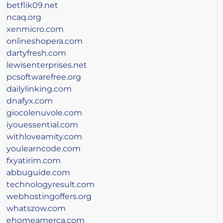
betflik09.net
ncaq.org
xenmicro.com
onlineshopera.com
dartyfresh.com
lewisenterprises.net
pcsoftwarefree.org
dailylinking.com
dnafyx.com
giocolenuvole.com
iyouessential.com
withloveamity.com
youlearncode.com
fxyatirim.com
abbuguide.com
technologyresult.com
webhostingoffers.org
whatszow.com
ehomeamerca.com