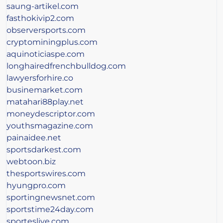
saung-artikel.com
fasthokivip2.com
observersports.com
cryptominingplus.com
aquinoticiaspe.com
longhairedfrenchbulldog.com
lawyersforhire.co
businemarket.com
matahari88play.net
moneydescriptor.com
youthsmagazine.com
painaidee.net
sportsdarkest.com
webtoon.biz
thesportswires.com
hyungpro.com
sportingnewsnet.com
sportstime24day.com
sporteslive.com