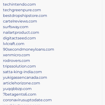
techintendo.com
techgreenpure.com
bestdropshipstore.com
cartelreviews.com
surfsway.com
nailartproduct.com
digitactseed.com
lvlcraft.com
90secondmoneyloans.com
xenmicro.com
rodrovers.com
tripssolution.com
satta-king-india.com
yukigassencanada.com
articlehorizone.com
yuqqbbzp.com
7betagents6.com
coronavirusuptodate.com