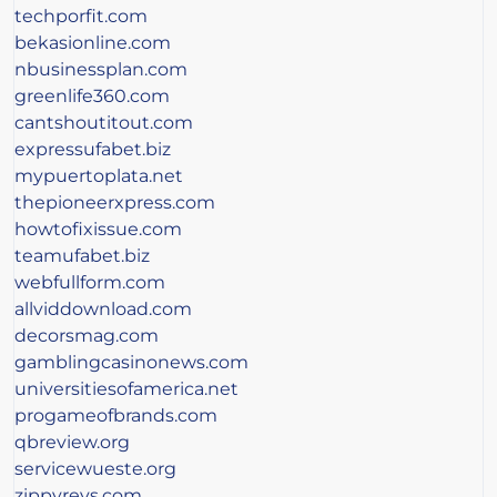
techporfit.com
bekasionline.com
nbusinessplan.com
greenlife360.com
cantshoutitout.com
expressufabet.biz
mypuertoplata.net
thepioneerxpress.com
howtofixissue.com
teamufabet.biz
webfullform.com
allviddownload.com
decorsmag.com
gamblingcasinonews.com
universitiesofamerica.net
progameofbrands.com
qbreview.org
servicewueste.org
zippyrevs.com