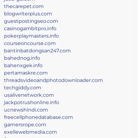
thecarepet.com
blogwriterplus.com
guestpostingseo.com
casinogambitpro.info
pokerplaymasters.info
courseoncourse.com
bantinbatdongsan247.com
bahednog.info
bahenxgek.info
pertamaskre.com
threadsvideoandphotodownloader.com
techgiddy.com
usalivenetwork.com
jackpotrushonline.info
ucnewshindi.com
freecellphonedatabase.com
gamersrope.com
exellewebmedia.com