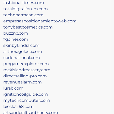
fashionalltimes.com
totaldigitalforum.com
technoarmaan.com
empresasposicionamientoweb.com
tonybestcosmetics.com
buzznc.com
fxjoiner.com
skinbykindra.com
alltherageface.com
codenational.com
progameexplorer.com
rockislandroastery.com
directselling-pro.com
revenuealarm.com
lurab.com
ignitioncoilguide.com
mytechcomputer.com
bioslot168.com
artsandcraftsauthority.com