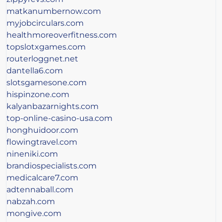
matkanumbernow.com
myjobcirculars.com
healthmoreoverfitness.com
topslotxgames.com
routerloggnet.net
dantella6.com
slotsgamesone.com
hispinzone.com
kalyanbazarnights.com
top-online-casino-usa.com
honghuidoor.com
flowingtravel.com
nineniki.com
brandiospecialists.com
medicalcare7.com
adtennaball.com
nabzah.com
mongive.com