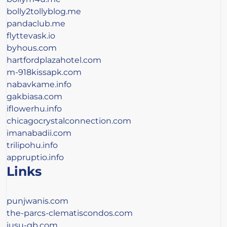
bolly2tollyblog.me
pandaclub.me
flyttevask.io
byhous.com
hartfordplazahotel.com
m-918kissapk.com
nabavkame.info
gakbiasa.com
iflowerhu.info
chicagocrystalconnection.com
imanabadii.com
trilipohu.info
appruptio.info
Links
punjwanis.com
the-parcs-clematiscondos.com
jusu-gb.com