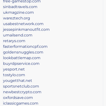
free-gamestop.com
sinbadtravels.com
ukmagzine.com
wareztech.org
usabestnetwork.com
jessepinkmanoutfit.com
umailsend.com
retarys.com
fasterformationcpf.com
goldensnuggles.com
lookbattlemap.com
buyrdpservice.com
yesport.net
tostylo.com
yougetthat.net
sportsnetclub.com
newbestcrypto.com
oxfordsave.com
iclassicgames.com