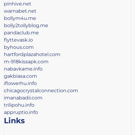
pinhive.net
warnabet.net
bollym4u.me
bolly2tollyblog.me
pandaclub.me
flyttevask.io
byhous.com
hartfordplazahotel.com
m-918kissapk.com
nabavkame.info
gakbiasa.com
iflowerhu.info
chicagocrystalconnection.com
imanabadii.com
trilipohu.info
appruptio.info
Links