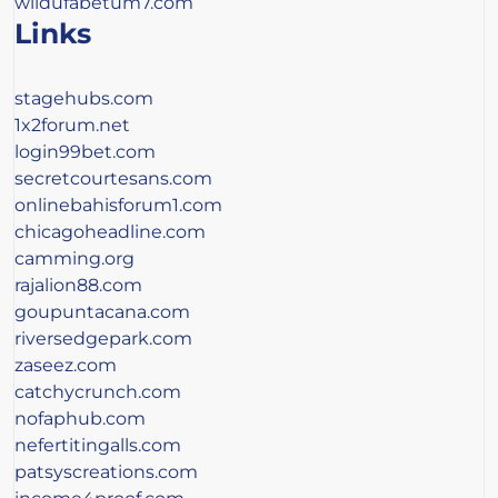
wildufabetum7.com
Links
stagehubs.com
1x2forum.net
login99bet.com
secretcourtesans.com
onlinebahisforum1.com
chicagoheadline.com
camming.org
rajalion88.com
goupuntacana.com
riversedgepark.com
zaseez.com
catchycrunch.com
nofaphub.com
nefertitingalls.com
patsyscreations.com