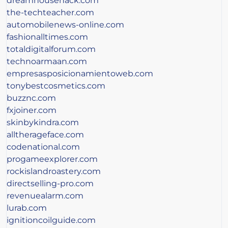
dreamhousehack.com
the-techteacher.com
automobilenews-online.com
fashionalltimes.com
totaldigitalforum.com
technoarmaan.com
empresasposicionamientoweb.com
tonybestcosmetics.com
buzznc.com
fxjoiner.com
skinbykindra.com
alltherageface.com
codenational.com
progameexplorer.com
rockislandroastery.com
directselling-pro.com
revenuealarm.com
lurab.com
ignitioncoilguide.com