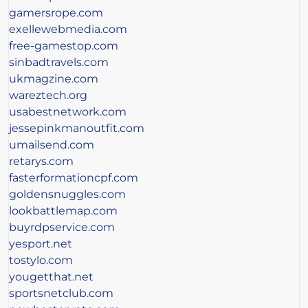
gamersrope.com
exellewebmedia.com
free-gamestop.com
sinbadtravels.com
ukmagzine.com
wareztech.org
usabestnetwork.com
jessepinkmanoutfit.com
umailsend.com
retarys.com
fasterformationcpf.com
goldensnuggles.com
lookbattlemap.com
buyrdpservice.com
yesport.net
tostylo.com
yougetthat.net
sportsnetclub.com