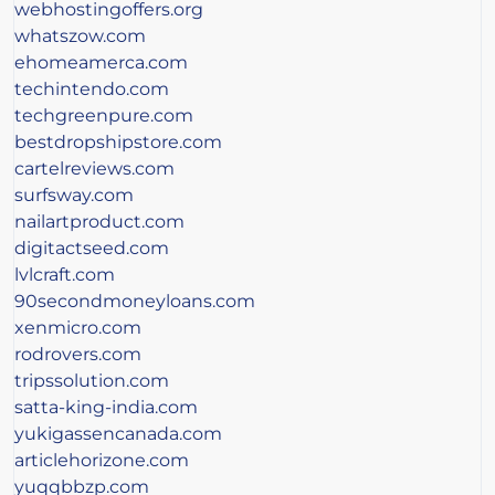
webhostingoffers.org
whatszow.com
ehomeamerca.com
techintendo.com
techgreenpure.com
bestdropshipstore.com
cartelreviews.com
surfsway.com
nailartproduct.com
digitactseed.com
lvlcraft.com
90secondmoneyloans.com
xenmicro.com
rodrovers.com
tripssolution.com
satta-king-india.com
yukigassencanada.com
articlehorizone.com
yuqqbbzp.com