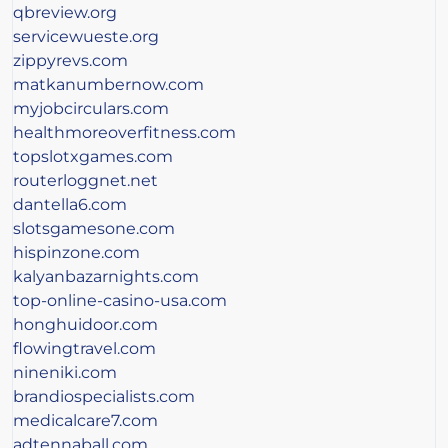
qbreview.org
servicewueste.org
zippyrevs.com
matkanumbernow.com
myjobcirculars.com
healthmoreoverfitness.com
topslotxgames.com
routerloggnet.net
dantella6.com
slotsgamesone.com
hispinzone.com
kalyanbazarnights.com
top-online-casino-usa.com
honghuidoor.com
flowingtravel.com
nineniki.com
brandiospecialists.com
medicalcare7.com
adtennaball.com