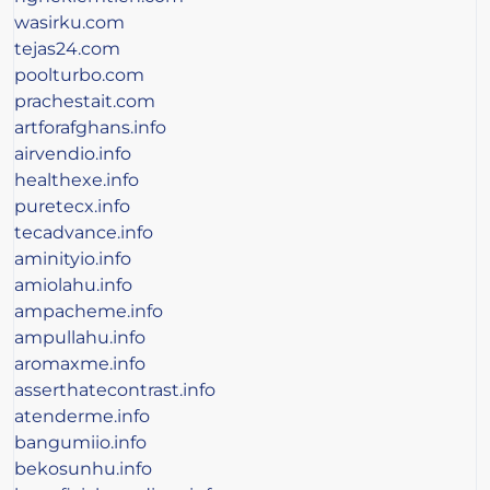
wasirku.com
tejas24.com
poolturbo.com
prachestait.com
artforafghans.info
airvendio.info
healthexe.info
puretecx.info
tecadvance.info
aminityio.info
amiolahu.info
ampacheme.info
ampullahu.info
aromaxme.info
asserthatecontrast.info
atenderme.info
bangumiio.info
bekosunhu.info