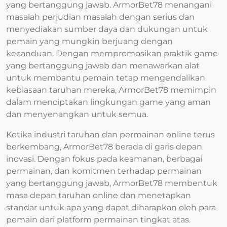
yang bertanggung jawab. ArmorBet78 menangani
masalah perjudian masalah dengan serius dan
menyediakan sumber daya dan dukungan untuk
pemain yang mungkin berjuang dengan
kecanduan. Dengan mempromosikan praktik game
yang bertanggung jawab dan menawarkan alat
untuk membantu pemain tetap mengendalikan
kebiasaan taruhan mereka, ArmorBet78 memimpin
dalam menciptakan lingkungan game yang aman
dan menyenangkan untuk semua.
Ketika industri taruhan dan permainan online terus
berkembang, ArmorBet78 berada di garis depan
inovasi. Dengan fokus pada keamanan, berbagai
permainan, dan komitmen terhadap permainan
yang bertanggung jawab, ArmorBet78 membentuk
masa depan taruhan online dan menetapkan
standar untuk apa yang dapat diharapkan oleh para
pemain dari platform permainan tingkat atas.