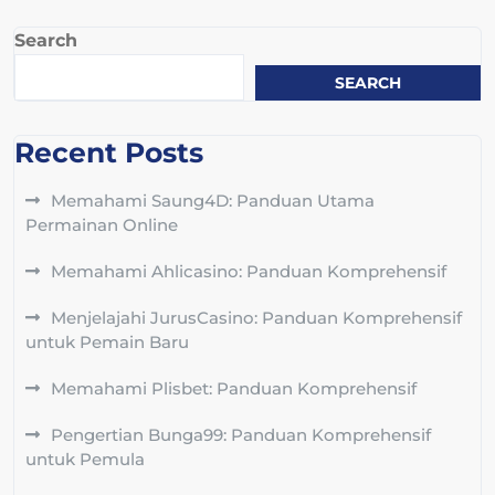
Search
SEARCH
Recent Posts
Memahami Saung4D: Panduan Utama
Permainan Online
Memahami Ahlicasino: Panduan Komprehensif
Menjelajahi JurusCasino: Panduan Komprehensif
untuk Pemain Baru
Memahami Plisbet: Panduan Komprehensif
Pengertian Bunga99: Panduan Komprehensif
untuk Pemula