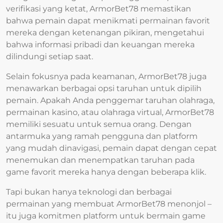
verifikasi yang ketat, ArmorBet78 memastikan
bahwa pemain dapat menikmati permainan favorit
mereka dengan ketenangan pikiran, mengetahui
bahwa informasi pribadi dan keuangan mereka
dilindungi setiap saat.
Selain fokusnya pada keamanan, ArmorBet78 juga
menawarkan berbagai opsi taruhan untuk dipilih
pemain. Apakah Anda penggemar taruhan olahraga,
permainan kasino, atau olahraga virtual, ArmorBet78
memiliki sesuatu untuk semua orang. Dengan
antarmuka yang ramah pengguna dan platform
yang mudah dinavigasi, pemain dapat dengan cepat
menemukan dan menempatkan taruhan pada
game favorit mereka hanya dengan beberapa klik.
Tapi bukan hanya teknologi dan berbagai
permainan yang membuat ArmorBet78 menonjol –
itu juga komitmen platform untuk bermain game