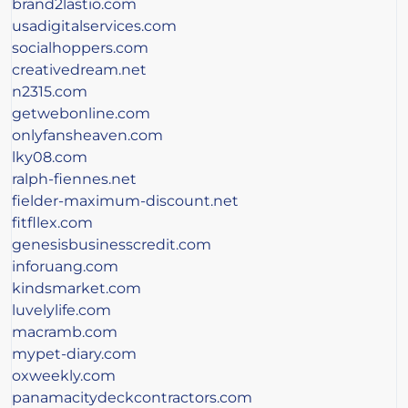
brand2lastio.com
usadigitalservices.com
socialhoppers.com
creativedream.net
n2315.com
getwebonline.com
onlyfansheaven.com
lky08.com
ralph-fiennes.net
fielder-maximum-discount.net
fitfllex.com
genesisbusinesscredit.com
inforuang.com
kindsmarket.com
luvelylife.com
macramb.com
mypet-diary.com
oxweekly.com
panamacitydeckcontractors.com