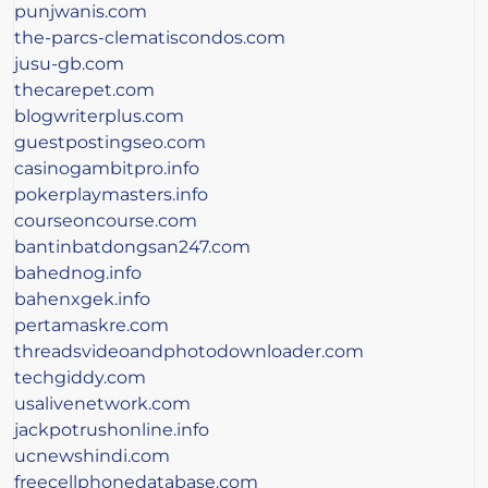
punjwanis.com
the-parcs-clematiscondos.com
jusu-gb.com
thecarepet.com
blogwriterplus.com
guestpostingseo.com
casinogambitpro.info
pokerplaymasters.info
courseoncourse.com
bantinbatdongsan247.com
bahednog.info
bahenxgek.info
pertamaskre.com
threadsvideoandphotodownloader.com
techgiddy.com
usalivenetwork.com
jackpotrushonline.info
ucnewshindi.com
freecellphonedatabase.com