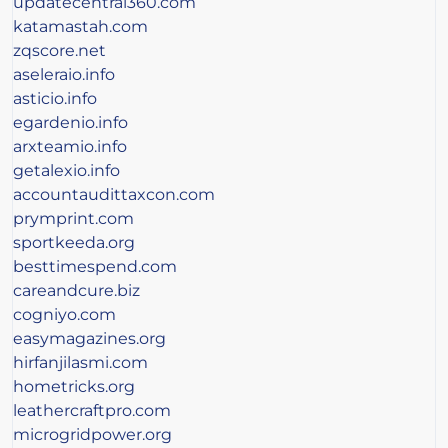
updatecentral360.com
katamastah.com
zqscore.net
aseleraio.info
asticio.info
egardenio.info
arxteamio.info
getalexio.info
accountaudittaxcon.com
prymprint.com
sportkeeda.org
besttimespend.com
careandcure.biz
cogniyo.com
easymagazines.org
hirfanjilasmi.com
hometricks.org
leathercraftpro.com
microgridpower.org