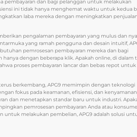
 pembayaran dan bagi pelanggan untuk melakukan
iensi ini tidak hanya menghemat waktu untuk kedua b
ingkatkan laba mereka dengan meningkatkan penjuala
emberikan pengalaman pembayaran yang mulus dan n
ntarmuka yang ramah pengguna dan desain intuitif, A
ebutuhan pemrosesan pembayaran mereka dan bagi
anya dengan beberapa klik. Apakah online, di dalam t
ahwa proses pembayaran lancar dan bebas repot untuk
 terus berkembang, APG9 memimpin dengan teknologi
 Dengan fokus pada keamanan, efisiensi, dan kenyamanan
 dan menetapkan standar baru untuk industri. Apak
erampingkan pemrosesan pembayaran Anda atau konsum
n untuk melakukan pembelian, APG9 adalah solusi unt