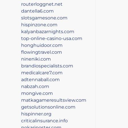
routerloggnet.net
dantella6.com
slotsgamesone.com
hispinzone.com
kalyanbazarnights.com
top-online-casino-usa.com
honghuidoor.com
flowingtravel.com
nineniki.com
brandiospecialists.com
medicalcare7.com
adtennaball.com
nabzah.com
mongive.com
matkagameresultsview.com
getsolutionsonline.com
hispinner.org
criticalinsurance.info
nokariposter.com