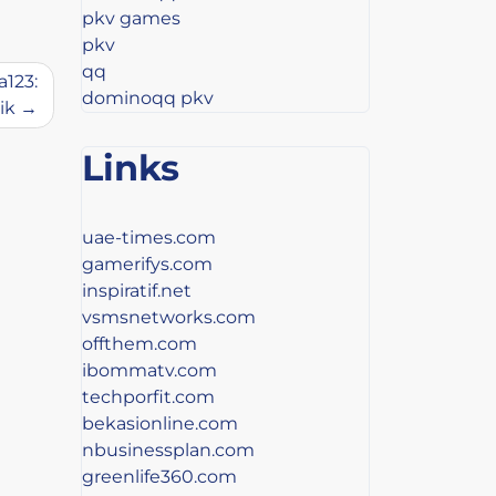
pkv games
pkv
qq
a123:
dominoqq pkv
ik
Links
uae-times.com
gamerifys.com
inspiratif.net
vsmsnetworks.com
offthem.com
ibommatv.com
techporfit.com
bekasionline.com
nbusinessplan.com
greenlife360.com