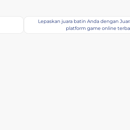
Lepaskan juara batin Anda dengan Juar
platform game online terba