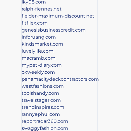
lky08.com
ralph-fiennes.net
fielder-maximum-discount.net
fitfllex.com
genesisbusinesscredit.com
inforuang.com
kindsmarket.com
luvelylife.com
macramb.com
mypet-diary.com
oxweekly.com
panamacitydeckcontractors.com
westfashions.com
toolshandy.com
travelstager.com
trendinspires.com
rannyephul.com
reportradar360.com
swaggyfashion.com