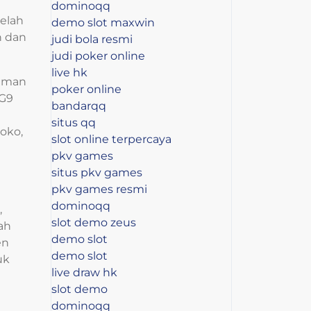
dominoqq
elah
demo slot maxwin
n dan
judi bola resmi
judi poker online
live hk
yaman
poker online
PG9
bandarqq
situs qq
oko,
slot online terpercaya
pkv games
situs pkv games
pkv games resmi
dominoqq
,
slot demo zeus
ah
demo slot
en
demo slot
uk
live draw hk
slot demo
dominoqq