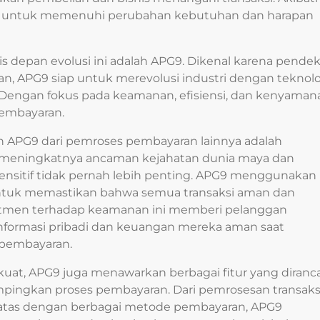
i untuk memenuhi perubahan kebutuhan dan harapan
is depan evolusi ini adalah APG9. Dikenal karena pende
n, APG9 siap untuk merevolusi industri dengan teknolo
 Dengan fokus pada keamanan, efisiensi, dan kenyaman
embayaran.
 APG9 dari pemroses pembayaran lainnya adalah
meningkatnya ancaman kejahatan dunia maya dan
sensitif tidak pernah lebih penting. APG9 menggunakan
 untuk memastikan bahwa semua transaksi aman dan
mitmen terhadap keamanan ini memberi pelanggan
nformasi pribadi dan keuangan mereka aman saat
pembayaran.
kuat, APG9 juga menawarkan berbagai fitur yang diran
pingkan proses pembayaran. Dari pemrosesan transaks
 batas dengan berbagai metode pembayaran, APG9